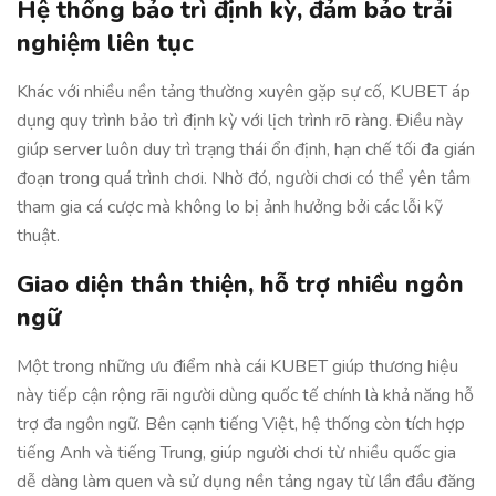
Hệ thống bảo trì định kỳ, đảm bảo trải
nghiệm liên tục
Khác với nhiều nền tảng thường xuyên gặp sự cố, KUBET áp
dụng quy trình bảo trì định kỳ với lịch trình rõ ràng. Điều này
giúp server luôn duy trì trạng thái ổn định, hạn chế tối đa gián
đoạn trong quá trình chơi. Nhờ đó, người chơi có thể yên tâm
tham gia cá cược mà không lo bị ảnh hưởng bởi các lỗi kỹ
thuật.
Giao diện thân thiện, hỗ trợ nhiều ngôn
ngữ
Một trong những ưu điểm nhà cái KUBET giúp thương hiệu
này tiếp cận rộng rãi người dùng quốc tế chính là khả năng hỗ
trợ đa ngôn ngữ. Bên cạnh tiếng Việt, hệ thống còn tích hợp
tiếng Anh và tiếng Trung, giúp người chơi từ nhiều quốc gia
dễ dàng làm quen và sử dụng nền tảng ngay từ lần đầu đăng