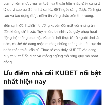
trải nghiệm mượt mà, an toàn và thuận tiện nhất. Đây cũng là
lý do vì sao ưu điểm nhà cái KUBET ngày càng được đánh giá
cao và tạo dựng được niềm tin vững chắc trên thị trường.
Bên cạnh đó, KUBET thường xuyên đối mặt với những tin
đồn không chính xác. Tuy nhiên, khi nhìn vào giấy phép hoạt
động, hệ thống bảo mật và phản hồi thực tế từ người chơi lâu
năm, có thể dễ dàng nhận ra rằng những thông tin tiêu cực đó
hoàn toàn thiếu căn cứ. Thực tế cho thấy KUBET vẫn đang
duy trì vị thế ổn định và không ngừng mở rộng quy mô hoạt
động.
Ưu điểm nhà cái KUBET nổi bật
nhất hiện nay