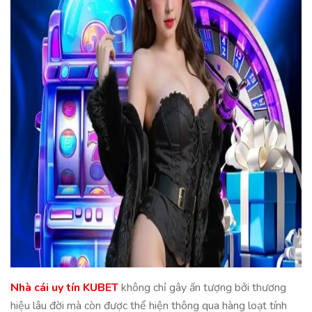
Nhà cái uy tín KUBET
không chỉ gây ấn tượng bởi thương
hiệu lâu đời mà còn được thể hiện thông qua hàng loạt tính