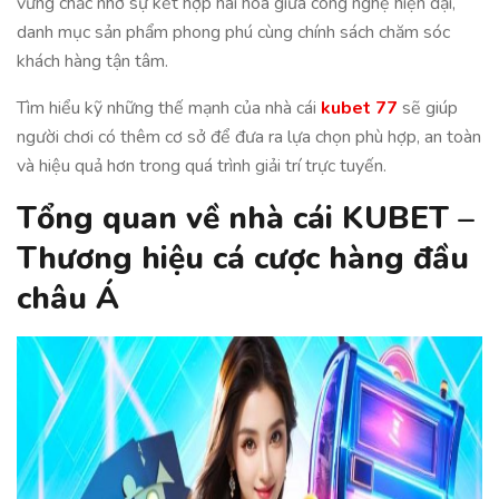
vững chắc nhờ sự kết hợp hài hòa giữa công nghệ hiện đại,
danh mục sản phẩm phong phú cùng chính sách chăm sóc
khách hàng tận tâm.
Tìm hiểu kỹ những thế mạnh của nhà cái
kubet 77
sẽ giúp
người chơi có thêm cơ sở để đưa ra lựa chọn phù hợp, an toàn
và hiệu quả hơn trong quá trình giải trí trực tuyến.
Tổng quan về nhà cái KUBET –
Thương hiệu cá cược hàng đầu
châu Á