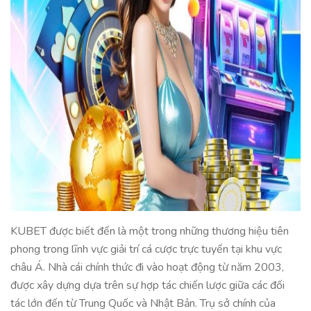
KUBET được biết đến là một trong những thương hiệu tiên
phong trong lĩnh vực giải trí cá cược trực tuyến tại khu vực
châu Á. Nhà cái chính thức đi vào hoạt động từ năm 2003,
được xây dựng dựa trên sự hợp tác chiến lược giữa các đối
tác lớn đến từ Trung Quốc và Nhật Bản. Trụ sở chính của