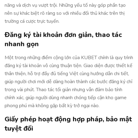
năng và dịch vụ vượt trội. Những yếu tố này góp phần tạo
nên sự khác biệt rõ ràng so với nhiều đối thủ khác trên thị
trường cá cược trực tuyến.
Đăng ký tài khoản đơn giản, thao tác
nhanh gọn
Một trong những điểm cộng lớn của KUBET chính là quy trình
đăng ký tài khoản vô cùng thuận tiện. Giao diện được thiết kế
thân thiện, hỗ trợ đầy đủ tiếng Việt cùng hướng dẫn chi tiết,
giúp người chơi mới dễ dàng hoàn thành các bước đăng ký chỉ
trong vài phút. Thao tác tối giản nhưng vẫn đảm bảo tính
chính xác, giúp người dùng nhanh chóng tiếp cận kho game
phong phú mà không gặp bất kỳ trở ngại nào.
Giấy phép hoạt động hợp pháp, bảo mật
tuyệt đối