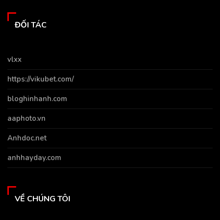
ĐỐI TÁC
vlxx
https://vikubet.com/
bloghinhanh.com
aaphoto.vn
Anhdoc.net
anhhayday.com
VỀ CHÚNG TÔI