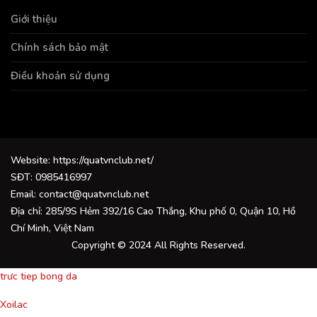
Giới thiệu
Chính sách bảo mật
Điều khoản sử dụng
Website: https://quatvnclub.net/
SĐT: 0985416997
Email:
contact@quatvnclub.net
Địa chỉ: 285/9S Hẻm 392/16 Cao Thắng, Khu phố 0, Quận 10, Hồ
Chí Minh, Việt Nam
Copyright © 2024 All Rights Reserved.
trưc tiep bong da
Xoilac