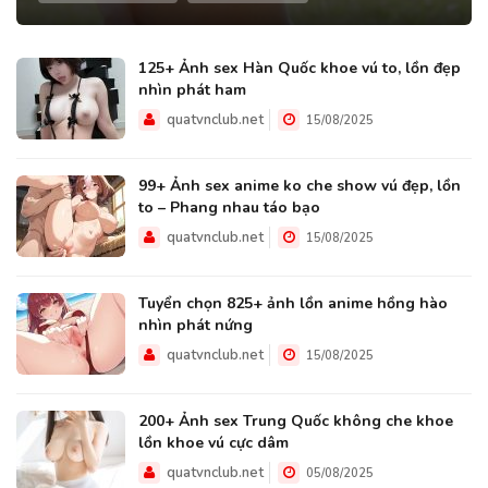
125+ Ảnh sex Hàn Quốc khoe vú to, lồn đẹp
nhìn phát ham
quatvnclub.net
15/08/2025
99+ Ảnh sex anime ko che show vú đẹp, lồn
to – Phang nhau táo bạo
quatvnclub.net
15/08/2025
Tuyển chọn 825+ ảnh lồn anime hồng hào
nhìn phát nứng
quatvnclub.net
15/08/2025
200+ Ảnh sex Trung Quốc không che khoe
lồn khoe vú cực dâm
quatvnclub.net
05/08/2025