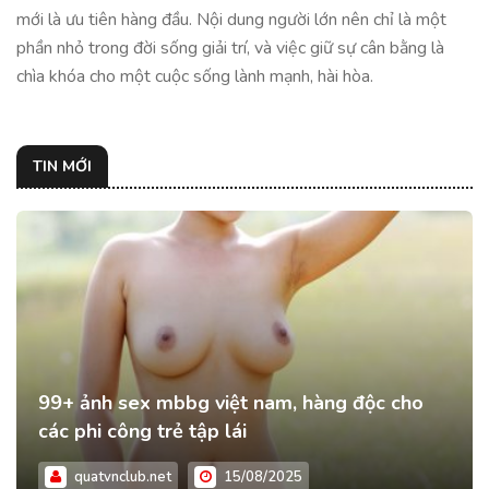
mới là ưu tiên hàng đầu. Nội dung người lớn nên chỉ là một
phần nhỏ trong đời sống giải trí, và việc giữ sự cân bằng là
chìa khóa cho một cuộc sống lành mạnh, hài hòa.
TIN MỚI
99+ ảnh sex mbbg việt nam, hàng độc cho
các phi công trẻ tập lái
quatvnclub.net
15/08/2025