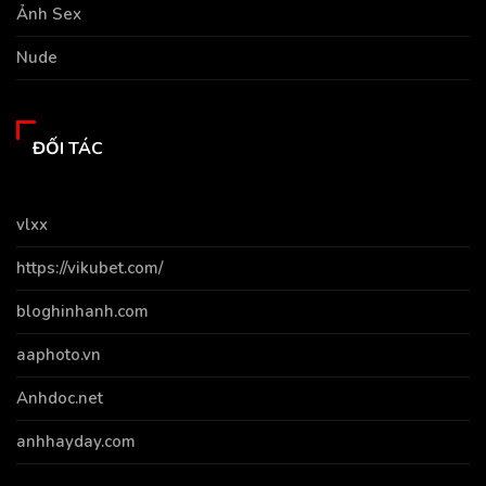
Ảnh Sex
Nude
ĐỐI TÁC
vlxx
https://vikubet.com/
bloghinhanh.com
aaphoto.vn
Anhdoc.net
anhhayday.com