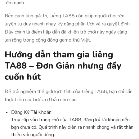
lớn mạnh.
Bên cạnh tính giải trí, Liêng TA88 còn giúp người chơi rèn
luyện tư duy nhanh nhạy, kỹ năng phân tích và ra quyết định.
Đây chính là điểm hấp dẫn đã khiến trò chơi này ngày càng
lan rộng trong cộng đồng game thủ Việt.
Hướng dẫn tham gia liêng
TA88 – Đơn Giản nhưng đầy
cuốn hút
Để trải nghiệm thế giới kịch tính của Liêng TA88, bạn chỉ cần
thực hiện các bước cơ bản như sau:
Đăng Ký Tài Khoản:
Truy cập vào trang chủ của TA88, đăng ký tài khoản nếu
bạn chưa có. Quá trình này diễn ra nhanh chóng và rất thân
thiện với người dùng.