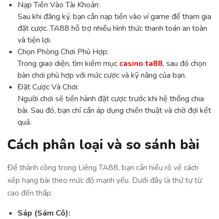
Nạp Tiền Vào Tài Khoản:
Sau khi đăng ký, bạn cần nạp tiền vào ví game để tham gia
đặt cược. TA88 hỗ trợ nhiều hình thức thanh toán an toàn
và tiện lợi.
Chọn Phòng Chơi Phù Hợp:
Trong giao diện, tìm kiếm mục
casino ta88
, sau đó chọn
bàn chơi phù hợp với mức cược và kỹ năng của bạn.
Đặt Cược Và Chơi:
Người chơi sẽ tiến hành đặt cược trước khi hệ thống chia
bài. Sau đó, bạn chỉ cần áp dụng chiến thuật và chờ đợi kết
quả.
Cách phân loại và so sánh bài
Để thành công trong Liêng TA88, bạn cần hiểu rõ về cách
xếp hạng bài theo mức độ mạnh yếu. Dưới đây là thứ tự từ
cao đến thấp:
Sáp (Sám Cô):