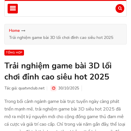
Home
Trải nghiệm game bài 3D lối chơi đỉnh cao siêu hot 2025
TỔNG HỢP
Trải nghiệm game bài 3D lối
chơi đỉnh cao siêu hot 2025
Tác giả:
quatvnclub.net
30/10/2025
Trong bối cảnh ngành game bài trực tuyến ngày càng phát
triển mạnh mẽ, trải nghiệm game bài 3D siêu hot 2025 đã
mở ra một kỷ nguyên mới cho cộng đồng game thủ đam mê
cá cược và giải trí cao cấp. Chỉ trong vài năm gần đây, thể loại