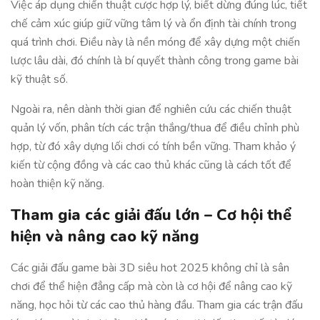
Việc áp dụng chiến thuật cược hợp lý, biết dừng đúng lúc, tiết
chế cảm xúc giúp giữ vững tâm lý và ổn định tài chính trong
quá trình chơi. Điều này là nền móng để xây dựng một chiến
lược lâu dài, đó chính là bí quyết thành công trong game bài
kỹ thuật số.
Ngoài ra, nên dành thời gian để nghiên cứu các chiến thuật
quản lý vốn, phân tích các trận thắng/thua để điều chỉnh phù
hợp, từ đó xây dựng lối chơi có tính bền vững. Tham khảo ý
kiến từ cộng đồng và các cao thủ khác cũng là cách tốt để
hoàn thiện kỹ năng.
Tham gia các giải đấu lớn – Cơ hội thể
hiện và nâng cao kỹ năng
Các giải đấu game bài 3D siêu hot 2025 không chỉ là sân
chơi để thể hiện đẳng cấp mà còn là cơ hội để nâng cao kỹ
năng, học hỏi từ các cao thủ hàng đầu. Tham gia các trận đấu