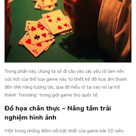
Trong phần này, chúng ta sẽ đi sâu vào các yếu tố làm nên
sức hút của thể loại game này, từ thiết kế đồ họa, âm thanh
đến tính năng tương tác, qua đó hiểu rõ tại sao nó lại trở
thành “trending” trong giới game thủ quốc tế.
Đồ họa chân thực – Nâng tầm trải
nghiệm hình ảnh
Một trong những điểm nổi bật nhất của game bài 3D siêu