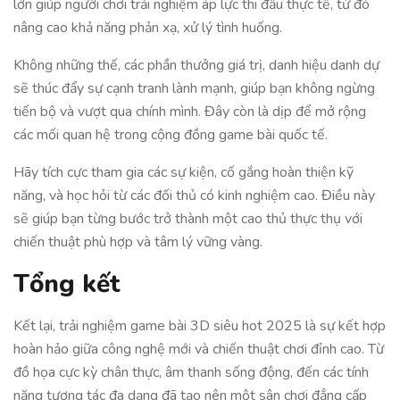
lớn giúp người chơi trải nghiệm áp lực thi đấu thực tế, từ đó
nâng cao khả năng phản xạ, xử lý tình huống.
Không những thế, các phần thưởng giá trị, danh hiệu danh dự
sẽ thúc đẩy sự cạnh tranh lành mạnh, giúp bạn không ngừng
tiến bộ và vượt qua chính mình. Đây còn là dịp để mở rộng
các mối quan hệ trong cộng đồng game bài quốc tế.
Hãy tích cực tham gia các sự kiện, cố gắng hoàn thiện kỹ
năng, và học hỏi từ các đối thủ có kinh nghiệm cao. Điều này
sẽ giúp bạn từng bước trở thành một cao thủ thực thụ với
chiến thuật phù hợp và tâm lý vững vàng.
Tổng kết
Kết lại, trải nghiệm game bài 3D siêu hot 2025 là sự kết hợp
hoàn hảo giữa công nghệ mới và chiến thuật chơi đỉnh cao. Từ
đồ họa cực kỳ chân thực, âm thanh sống động, đến các tính
năng tương tác đa dạng đã tạo nên một sân chơi đẳng cấp