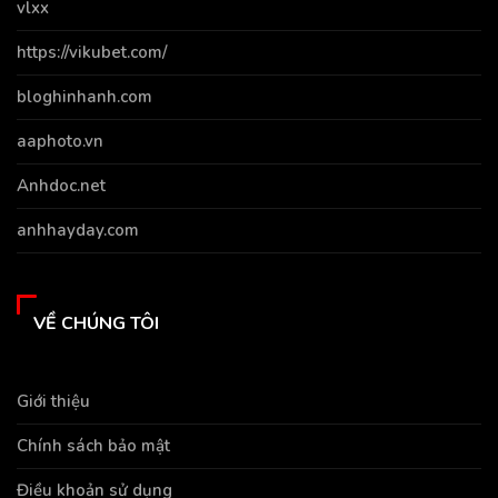
vlxx
https://vikubet.com/
bloghinhanh.com
aaphoto.vn
Anhdoc.net
anhhayday.com
VỀ CHÚNG TÔI
Giới thiệu
Chính sách bảo mật
Điều khoản sử dụng