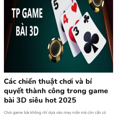
Các chiến thuật chơi và bí
quyết thành công trong game
bài 3D siêu hot 2025
Chơi game bài không chỉ dựa vào may mắn mà còn cần có