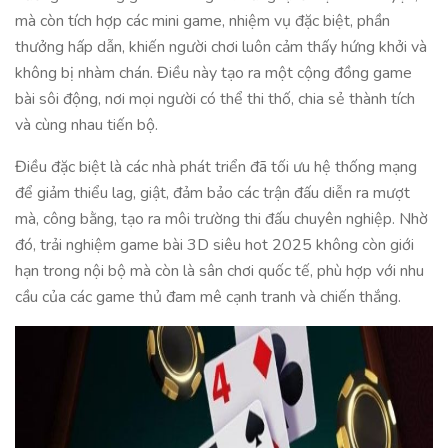
mà còn tích hợp các mini game, nhiệm vụ đặc biệt, phần
thưởng hấp dẫn, khiến người chơi luôn cảm thấy hứng khởi và
không bị nhàm chán. Điều này tạo ra một cộng đồng game
bài sôi động, nơi mọi người có thể thi thố, chia sẻ thành tích
và cùng nhau tiến bộ.
Điều đặc biệt là các nhà phát triển đã tối ưu hệ thống mạng
để giảm thiểu lag, giật, đảm bảo các trận đấu diễn ra mượt
mà, công bằng, tạo ra môi trường thi đấu chuyên nghiệp. Nhờ
đó, trải nghiệm game bài 3D siêu hot 2025 không còn giới
hạn trong nội bộ mà còn là sân chơi quốc tế, phù hợp với nhu
cầu của các game thủ đam mê cạnh tranh và chiến thắng.