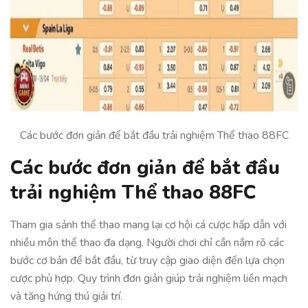
Các bước đơn giản để bắt đầu trải nghiệm Thể thao 88FC
Các bước đơn giản để bắt đầu
trải nghiệm Thể thao 88FC
Tham gia sảnh thể thao mang lại cơ hội cá cược hấp dẫn với
nhiều môn thể thao đa dạng. Người chơi chỉ cần nắm rõ các
bước cơ bản để bắt đầu, từ truy cập giao diện đến lựa chọn
cược phù hợp. Quy trình đơn giản giúp trải nghiệm liền mạch
và tăng hứng thú giải trí.