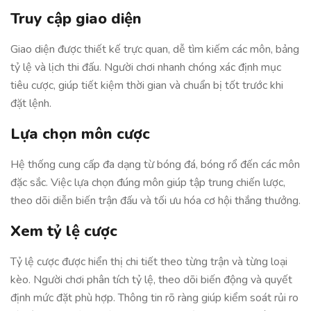
Truy cập giao diện
Giao diện được thiết kế trực quan, dễ tìm kiếm các môn, bảng
tỷ lệ và lịch thi đấu. Người chơi nhanh chóng xác định mục
tiêu cược, giúp tiết kiệm thời gian và chuẩn bị tốt trước khi
đặt lệnh.
Lựa chọn môn cược
Hệ thống cung cấp đa dạng từ bóng đá, bóng rổ đến các môn
đặc sắc. Việc lựa chọn đúng môn giúp tập trung chiến lược,
theo dõi diễn biến trận đấu và tối ưu hóa cơ hội thắng thưởng.
Xem tỷ lệ cược
Tỷ lệ cược được hiển thị chi tiết theo từng trận và từng loại
kèo. Người chơi phân tích tỷ lệ, theo dõi biến động và quyết
định mức đặt phù hợp. Thông tin rõ ràng giúp kiểm soát rủi ro