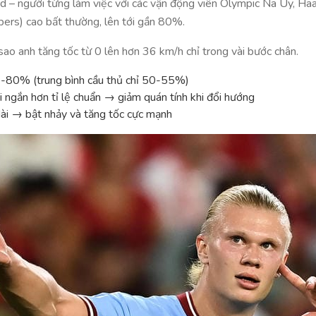
id – người từng làm việc với các vận động viên Olympic Na Uy, Haa
ibers) cao bất thường, lên tới gần 80%.
i sao anh tăng tốc từ 0 lên hơn 36 km/h chỉ trong vài bước chân.
78-80% (trung bình cầu thủ chỉ 50-55%)
i ngắn hơn tỉ lệ chuẩn → giảm quán tính khi đổi hướng
dài → bật nhảy và tăng tốc cực mạnh