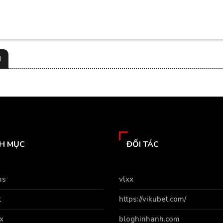
N
H MỤC
ĐỐI TÁC
ns
vlxx
t
https://vikubet.com/
x
bloghinhanh.com