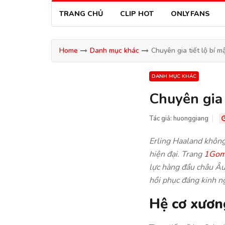
TRANG CHỦ
CLIP HOT
ONLYFANS
Home
Danh mục khác
Chuyên gia tiết lộ bí 
DANH MỤC KHÁC
Chuyên gia 
Tác giả:
huonggiang
Erling Haaland không
hiện đại. Trang
1Go
lực hàng đầu châu Âu
hồi phục đáng kinh n
Hệ cơ xương