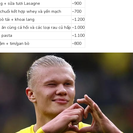
ng + sữa tươi Lasagne
~900
chuối kết hợp whey và yến mạch
~700
bò tái + khoai lang
~1.200
 ăn cùng cá hồi và các loại rau củ hấp
~1.000
 pasta
~1.100
ậm + tim/gan bò
~800