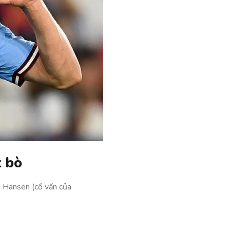
t bò
a Hansen (cố vấn của