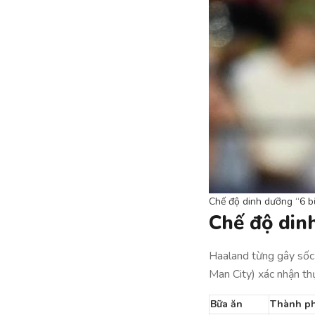
Chế độ dinh dưỡng “6 b
Chế độ din
Haaland từng gây sốc 
Man City) xác nhận th
Bữa ăn
Thành ph