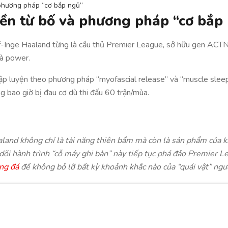
 phương pháp “cơ bắp ngủ”
yền từ bố và phương pháp “cơ bắp
f-Inge Haaland từng là cầu thủ Premier League, sở hữu gen ACTN
và power.
tập luyện theo phương pháp “myofascial release” và “muscle sleep
 bao giờ bị đau cơ dù thi đấu 60 trận/mùa.
aaland không chỉ là tài năng thiên bẩm mà còn là sản phẩm của 
dõi hành trình “cỗ máy ghi bàn” này tiếp tục phá đảo Premier
ng đá
để không bỏ lỡ bất kỳ khoảnh khắc nào của “quái vật” ngư