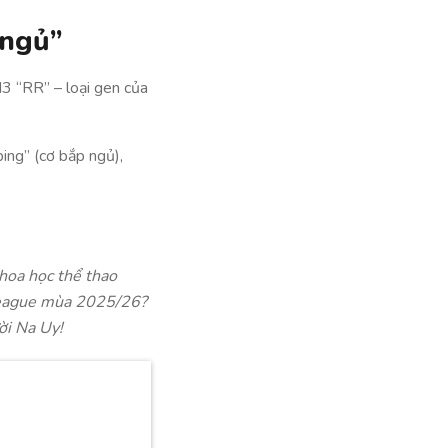
 ngủ”
3 “RR” – loại gen của
ing” (cơ bắp ngủ),
khoa học thể thao
 League mùa 2025/26?
ời Na Uy!