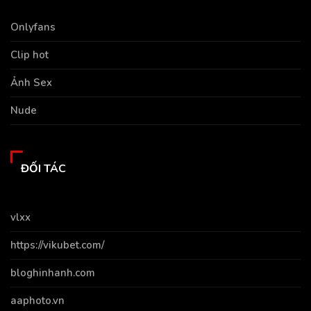
Onlyfans
Clip hot
Ảnh Sex
Nude
ĐỐI TÁC
vlxx
https://vikubet.com/
bloghinhanh.com
aaphoto.vn