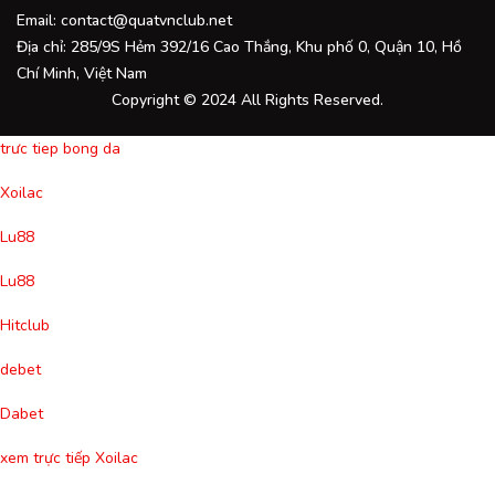
Email:
contact@quatvnclub.net
Địa chỉ: 285/9S Hẻm 392/16 Cao Thắng, Khu phố 0, Quận 10, Hồ
Chí Minh, Việt Nam
Copyright © 2024 All Rights Reserved.
trưc tiep bong da
Xoilac
Lu88
Lu88
Hitclub
debet
Dabet
xem trực tiếp Xoilac