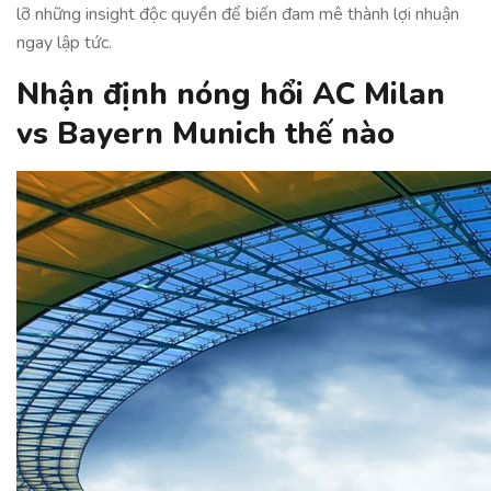
lỡ những insight độc quyền để biến đam mê thành lợi nhuận
ngay lập tức.
Nhận định nóng hổi AC Milan
vs Bayern Munich thế nào