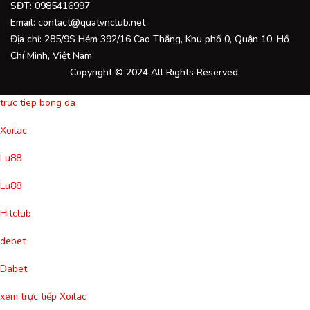
SĐT: 0985416997
Email:
contact@quatvnclub.net
Địa chỉ: 285/9S Hẻm 392/16 Cao Thắng, Khu phố 0, Quận 10, Hồ
Chí Minh, Việt Nam
Copyright © 2024 All Rights Reserved.
trưc tiep bong da
Xoilac
Lu88
Lu88
Hitclub
debet
Dabet
xem trực tiếp Xoilac