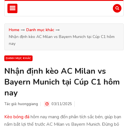
Home
Danh mục khác
Nhận định kèo AC Milan vs Bayern Munich tại Cúp C1 hôm
nay
DANH MỤC KHÁC
Nhận định kèo AC Milan vs
Bayern Munich tại Cúp C1 hôm
nay
Tác giả:
huonggiang
03/11/2025
Kèo bóng đá
hôm nay mang đến phân tích sắc bén, giúp bạn
nắm bắt lợi thế trước AC Milan vs Bayern Munich. Đừng bỏ