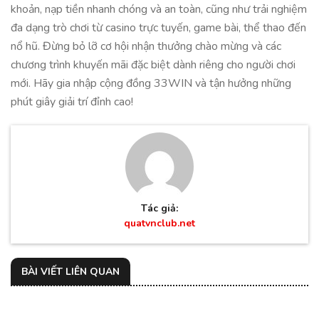
khoản, nạp tiền nhanh chóng và an toàn, cũng như trải nghiệm
đa dạng trò chơi từ casino trực tuyến, game bài, thể thao đến
nổ hũ. Đừng bỏ lỡ cơ hội nhận thưởng chào mừng và các
chương trình khuyến mãi đặc biệt dành riêng cho người chơi
mới. Hãy gia nhập cộng đồng 33WIN và tận hưởng những
phút giây giải trí đỉnh cao!
Tác giả:
quatvnclub.net
BÀI VIẾT LIÊN QUAN