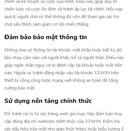
chính và kế hoạch cá cược của mình. Điều này giúp duy trì
chiến lược cá cược ổn định và tránh áp lực tài chính. Nếu nạp
quá ít, người chơi có thể không đủ vốn để tham gia các trò
chơi yêu thích, làm giảm cơ hội chiến thắng.
Đảm bảo bảo mật thông tin
Không chia sẻ thông tin tài khoản, mật khẩu hoặc bất kỳ dữ
liệu nhạy cảm nào với người khác, kể cả người thân. Điều này
giúp ngăn chặn nguy cơ bị đánh cắp tài khoản hoặc mất tiền
oan. Ngoài ra, tránh đăng nhập vào tài khoản 33WIN trên
thiết bị công cộng hoặc mạng wifi không an toàn để tăng
cường bảo mật.
Sử dụng nền tảng chính thức
Để tránh rủi ro từ các trang web giả mạo, hãy đảm bảo truy
cập đúng địa chỉ website chính thức của 33WIN. Kiểm tra
các dấu hiệu bảo mật như giao thức https hoặc biểu tượng ổ