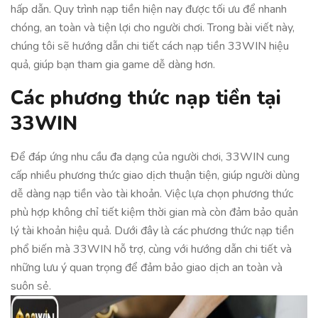
hấp dẫn. Quy trình nạp tiền hiện nay được tối ưu để nhanh
chóng, an toàn và tiện lợi cho người chơi. Trong bài viết này,
chúng tôi sẽ hướng dẫn chi tiết cách nạp tiền 33WIN hiệu
quả, giúp bạn tham gia game dễ dàng hơn.
Các phương thức nạp tiền tại
33WIN
Để đáp ứng nhu cầu đa dạng của người chơi, 33WIN cung
cấp nhiều phương thức giao dịch thuận tiện, giúp người dùng
dễ dàng nạp tiền vào tài khoản. Việc lựa chọn phương thức
phù hợp không chỉ tiết kiệm thời gian mà còn đảm bảo quản
lý tài khoản hiệu quả. Dưới đây là các phương thức nạp tiền
phổ biến mà 33WIN hỗ trợ, cùng với hướng dẫn chi tiết và
những lưu ý quan trọng để đảm bảo giao dịch an toàn và
suôn sẻ.