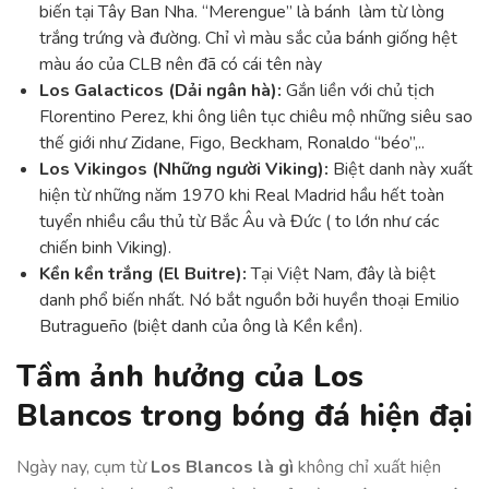
biến tại Tây Ban Nha. “Merengue” là bánh làm từ lòng
trắng trứng và đường. Chỉ vì màu sắc của bánh giống hệt
màu áo của CLB nên đã có cái tên này
Los Galacticos (Dải ngân hà):
Gắn liền với chủ tịch
Florentino Perez, khi ông liên tục chiêu mộ những siêu sao
thế giới như Zidane, Figo, Beckham, Ronaldo “béo”,..
Los Vikingos (Những người Viking):
Biệt danh này xuất
hiện từ những năm 1970 khi Real Madrid hầu hết toàn
tuyển nhiều cầu thủ từ Bắc Âu và Đức ( to lớn như các
chiến binh Viking).
Kền kền trắng (El Buitre):
Tại Việt Nam, đây là biệt
danh phổ biến nhất. Nó bắt nguồn bởi huyền thoại Emilio
Butragueño (biệt danh của ông là Kền kền).
Tầm ảnh hưởng của Los
Blancos trong bóng đá hiện đại
Ngày nay, cụm từ
Los Blancos là gì
không chỉ xuất hiện