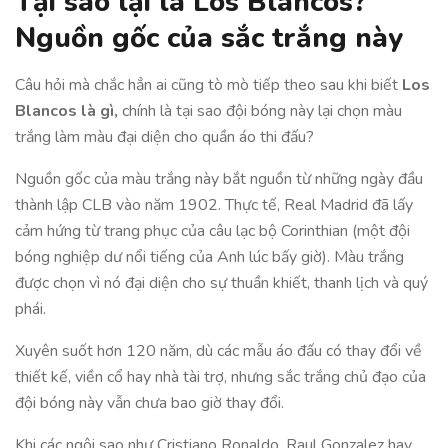
Tại sao lại là Los Blancos?
Nguồn gốc của sắc trắng này
Câu hỏi mà chắc hẳn ai cũng tò mò tiếp theo sau khi biết
Los
Blancos là gì,
chính là tại sao đội bóng này lại chọn màu
trắng làm màu đại diện cho quần áo thi đấu?
Nguồn gốc của màu trắng này bắt nguồn từ những ngày đầu
thành lập CLB vào năm 1902. Thực tế, Real Madrid đã lấy
cảm hứng từ trang phục của câu lạc bộ Corinthian (một đội
bóng nghiệp dư nổi tiếng của Anh lúc bấy giờ). Màu trắng
được chọn vì nó đại diện cho sự thuần khiết, thanh lịch và quý
phái.
Xuyên suốt hơn 120 năm, dù các mẫu áo đấu có thay đổi về
thiết kế, viền cổ hay nhà tài trợ, nhưng sắc trắng chủ đạo của
đội bóng này vẫn chưa bao giờ thay đổi.
Khi các ngôi sao như Cristiano Ronaldo, Raul Gonzalez hay