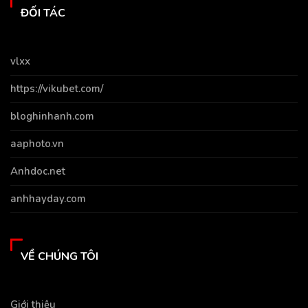
ĐỐI TÁC
vlxx
https://vikubet.com/
bloghinhanh.com
aaphoto.vn
Anhdoc.net
anhhayday.com
VỀ CHÚNG TÔI
Giới thiệu