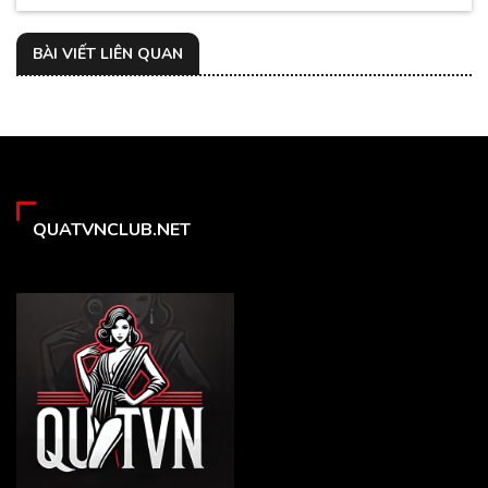
BÀI VIẾT LIÊN QUAN
QUATVNCLUB.NET