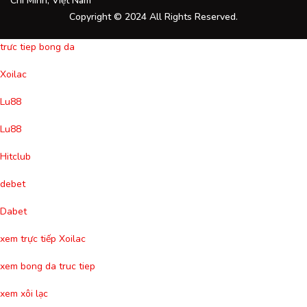
Chí Minh, Việt Nam
Copyright © 2024 All Rights Reserved.
trưc tiep bong da
Xoilac
Lu88
Lu88
Hitclub
debet
Dabet
xem trực tiếp Xoilac
xem bong da truc tiep
xem xôi lạc