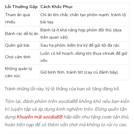
Lỗi Thường Gặp
Cách Khắc Phục
Tham ăn quá
Chỉ ăn khi chắc chắn tạo phỏm mạnh, tránh lộ
nhiều
bài tay.
Đánh lá ít khả năng hợp phỏm đối thủ (dựa
Đánh rác dễ bị ăn
trên quan sát).
Quên gửi bài
Sau hạ phỏm, kiểm tra kỹ để gửi tối đa rác.
Luôn có kế hoạch, dừng khi thua streak để giữ
Chơi cảm tính
vốn.
Không quản lý
Giữ bình tĩnh, tránh tilt (cay cú đánh bậy).
cảm xúc
Tránh những lỗi này, tỷ lệ thắng của bạn sẽ tăng đáng kể.
Tóm lại, đánh phỏm trên xocdia88 không khó nếu bạn kiên
trì luyện tập và áp dụng kinh nghiệm trên. Đừng quên tận
dụng
Khuyễn mãi xocdia88
hấp dẫn như tặng code tân thủ,
hoàn tiền nạp để có thêm vốn chơi mà không lo rủi ro cao.