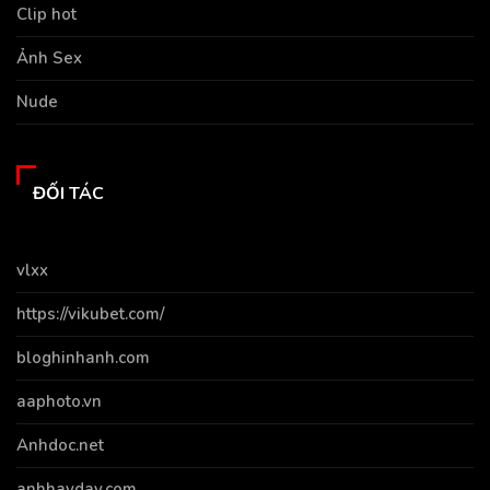
Clip hot
Ảnh Sex
Nude
ĐỐI TÁC
vlxx
https://vikubet.com/
bloghinhanh.com
aaphoto.vn
Anhdoc.net
anhhayday.com