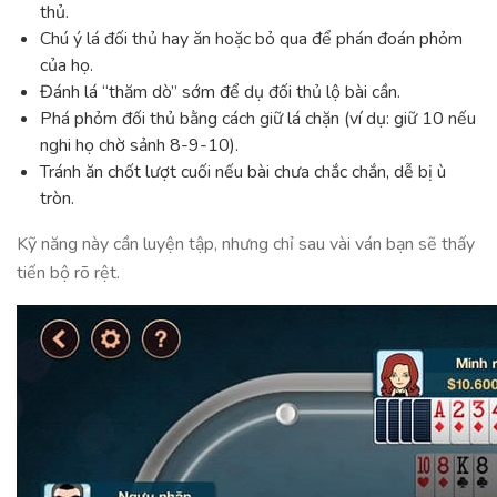
thủ.
Chú ý lá đối thủ hay ăn hoặc bỏ qua để phán đoán phỏm
của họ.
Đánh lá “thăm dò” sớm để dụ đối thủ lộ bài cần.
Phá phỏm đối thủ bằng cách giữ lá chặn (ví dụ: giữ 10 nếu
nghi họ chờ sảnh 8-9-10).
Tránh ăn chốt lượt cuối nếu bài chưa chắc chắn, dễ bị ù
tròn.
Kỹ năng này cần luyện tập, nhưng chỉ sau vài ván bạn sẽ thấy
tiến bộ rõ rệt.