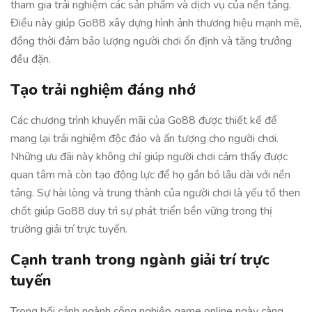
tham gia trải nghiệm các sản phẩm và dịch vụ của nền tảng.
Điều này giúp Go88 xây dựng hình ảnh thương hiệu mạnh mẽ,
đồng thời đảm bảo lượng người chơi ổn định và tăng trưởng
đều đặn.
Tạo trải nghiệm đáng nhớ
Các chương trình khuyến mãi của Go88 được thiết kế để
mang lại trải nghiệm độc đáo và ấn tượng cho người chơi.
Những ưu đãi này không chỉ giúp người chơi cảm thấy được
quan tâm mà còn tạo động lực để họ gắn bó lâu dài với nền
tảng. Sự hài lòng và trung thành của người chơi là yếu tố then
chốt giúp Go88 duy trì sự phát triển bền vững trong thị
trường giải trí trực tuyến.
Cạnh tranh trong ngành giải trí trực
tuyến
Trong bối cảnh ngành công nghiệp game online ngày càng