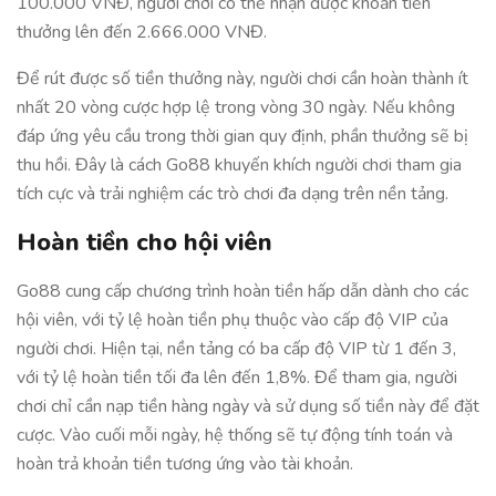
100.000 VNĐ, người chơi có thể nhận được khoản tiền
thưởng lên đến 2.666.000 VNĐ.
Để rút được số tiền thưởng này, người chơi cần hoàn thành ít
nhất 20 vòng cược hợp lệ trong vòng 30 ngày. Nếu không
đáp ứng yêu cầu trong thời gian quy định, phần thưởng sẽ bị
thu hồi. Đây là cách Go88 khuyến khích người chơi tham gia
tích cực và trải nghiệm các trò chơi đa dạng trên nền tảng.
Hoàn tiền cho hội viên
Go88 cung cấp chương trình hoàn tiền hấp dẫn dành cho các
hội viên, với tỷ lệ hoàn tiền phụ thuộc vào cấp độ VIP của
người chơi. Hiện tại, nền tảng có ba cấp độ VIP từ 1 đến 3,
với tỷ lệ hoàn tiền tối đa lên đến 1,8%. Để tham gia, người
chơi chỉ cần nạp tiền hàng ngày và sử dụng số tiền này để đặt
cược. Vào cuối mỗi ngày, hệ thống sẽ tự động tính toán và
hoàn trả khoản tiền tương ứng vào tài khoản.