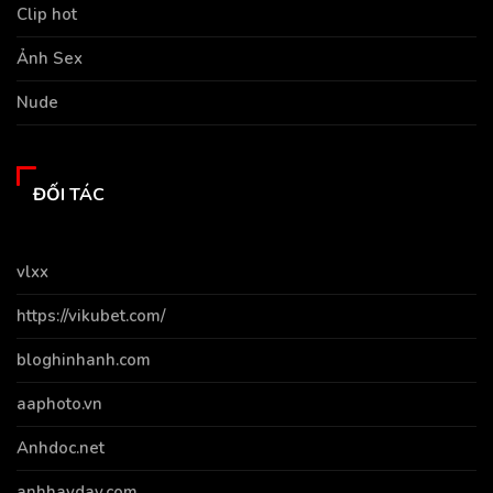
Clip hot
Ảnh Sex
Nude
ĐỐI TÁC
vlxx
https://vikubet.com/
bloghinhanh.com
aaphoto.vn
Anhdoc.net
anhhayday.com