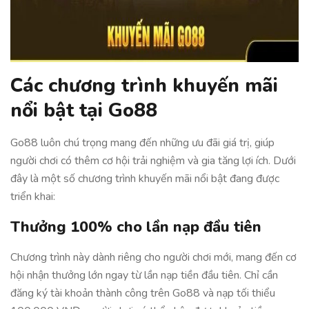
Các chương trình khuyến mãi
nổi bật tại Go88
Go88 luôn chú trọng mang đến những ưu đãi giá trị, giúp
người chơi có thêm cơ hội trải nghiệm và gia tăng lợi ích. Dưới
đây là một số chương trình khuyến mãi nổi bật đang được
triển khai:
Thưởng 100% cho lần nạp đầu tiên
Chương trình này dành riêng cho người chơi mới, mang đến cơ
hội nhận thưởng lớn ngay từ lần nạp tiền đầu tiên. Chỉ cần
đăng ký tài khoản thành công trên Go88 và nạp tối thiểu