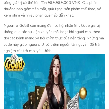
tổng giá trị có thể lên đến 999.999.000 VNĐ. Các phần
thưởng bao gồm tiền mặt, quà tặng, sản phẩm thể thao, vé
xem phim và nhiều phần quà hấp dẫn khác.
Ngoài ra, Go88 còn mang đến cơ hội nhận Gift Code giá trị
thông qua các sự kiện khuyến mãi hoặc khi người chơi theo
dõi các kênh mạng xã hội chính thức của nền tảng. Những mã
code này giúp người chơi có thêm nguồn tài nguyên để trải
nghiệm các trò chơi yêu thích.