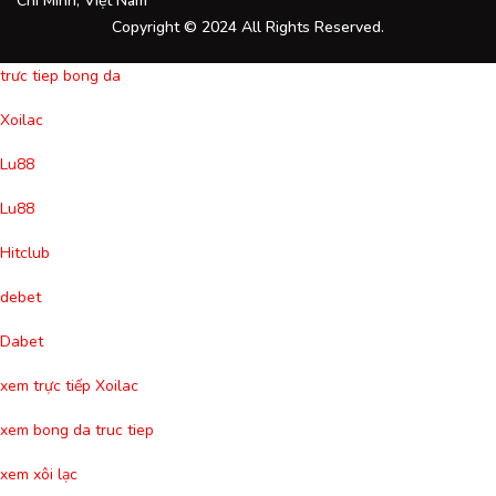
Chí Minh, Việt Nam
Copyright © 2024 All Rights Reserved.
trưc tiep bong da
Xoilac
Lu88
Lu88
Hitclub
debet
Dabet
xem trực tiếp Xoilac
xem bong da truc tiep
xem xôi lạc