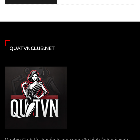
QUATVNCLUB.NET
Quatvn Club là chuyên trang cung cấp hình ảnh gái xinh,