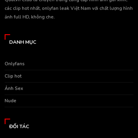
các clip hot nhất, onlyfan leak Việt Nam với chất lượng hình
ảnh full HD, không che.
DANH MỤC
Onlyfans
Clip hot
Ảnh Sex
Nude
ĐỐI TÁC