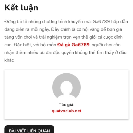
Kết luận
Đừng bỏ lỡ những chương trình khuyến mãi Ga6789 hấp dẫn
đang diễn ra mỗi ngày. Đây chính là cơ hội vàng để bạn gia
tăng vốn chơi và trải nghiệm trọn vẹn thế giới cá cược đỉnh
cao. Đặc biệt, với bộ môn
Đá gà Ga6789
, người chơi còn
nhận thêm nhiều ưu đãi độc quyền không thể tìm thấy ở đâu
khác.
Tác giả:
quatvnclub.net
BÀI VIẾT LIÊN QUAN