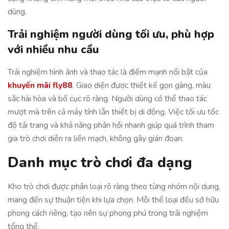
dùng.
Trải nghiệm người dùng tối ưu, phù hợp
với nhiều nhu cầu
Trải nghiệm hình ảnh và thao tác là điểm mạnh nổi bật của
khuyến mãi fly88
. Giao diện được thiết kế gọn gàng, màu
sắc hài hòa và bố cục rõ ràng. Người dùng có thể thao tác
mượt mà trên cả máy tính lẫn thiết bị di động. Việc tối ưu tốc
độ tải trang và khả năng phản hồi nhanh giúp quá trình tham
gia trò chơi diễn ra liền mạch, không gây gián đoạn.
Danh mục trò chơi đa dạng
Kho trò chơi được phân loại rõ ràng theo từng nhóm nội dung,
mang đến sự thuận tiện khi lựa chọn. Mỗi thể loại đều sở hữu
phong cách riêng, tạo nên sự phong phú trong trải nghiệm
tổng thể.