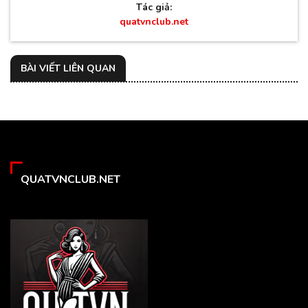
Tác giả:
quatvnclub.net
BÀI VIẾT LIÊN QUAN
QUATVNCLUB.NET