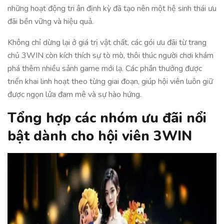
những hoạt động tri ân định kỳ đã tạo nên một hệ sinh thái ưu
đãi bền vững và hiệu quả.
Không chỉ dừng lại ở giá trị vật chất, các gói ưu đãi từ trang
chủ 3WIN còn kích thích sự tò mò, thôi thúc người chơi khám
phá thêm nhiều sảnh game mới lạ. Các phần thưởng được
triển khai linh hoạt theo từng giai đoạn, giúp hội viên luôn giữ
được ngọn lửa đam mê và sự hào hứng.
Tổng hợp các nhóm ưu đãi nổi
bật dành cho hội viên 3WIN