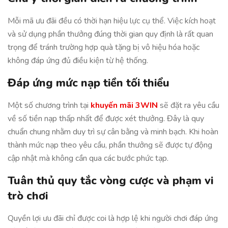
Mỗi mã ưu đãi đều có thời hạn hiệu lực cụ thể. Việc kích hoạt
và sử dụng phần thưởng đúng thời gian quy định là rất quan
trọng để tránh trường hợp quà tặng bị vô hiệu hóa hoặc
không đáp ứng đủ điều kiện từ hệ thống.
Đáp ứng mức nạp tiền tối thiểu
Một số chương trình tại
khuyến mãi 3WIN
sẽ đặt ra yêu cầu
về số tiền nạp thấp nhất để được xét thưởng. Đây là quy
chuẩn chung nhằm duy trì sự cân bằng và minh bạch. Khi hoàn
thành mức nạp theo yêu cầu, phần thưởng sẽ được tự động
cập nhật mà không cần qua các bước phức tạp.
Tuân thủ quy tắc vòng cược và phạm vi
trò chơi
Quyền lợi ưu đãi chỉ được coi là hợp lệ khi người chơi đáp ứng