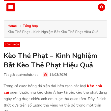
Home
Tổng hợp
Kèo Thẻ Phạt – Kinh Nghiệm Bắt Kèo Thẻ Phạt Hiệu Quả
TỔNG HỢP
Kèo Thẻ Phạt – Kinh Nghiệm
Bắt Kèo Thẻ Phạt Hiệu Quả
Tác giả:
quatvnclub.net
14/03/2026
Trong cá cược bóng đá hiện đại, bên cạnh các loại
Kèo nhà
cái
quen thuộc như kèo châu Á hay tài xỉu, kèo thẻ phạt đang
ngày càng được nhiều anh em cược thủ quan tâm. Đây là hình
thức dựa trên số lượng thẻ vàng và thẻ đỏ trong một trận