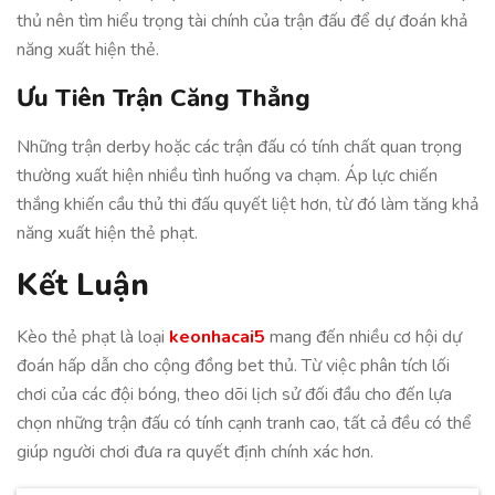
thủ nên tìm hiểu trọng tài chính của trận đấu để dự đoán khả
năng xuất hiện thẻ.
Ưu Tiên Trận Căng Thẳng
Những trận derby hoặc các trận đấu có tính chất quan trọng
thường xuất hiện nhiều tình huống va chạm. Áp lực chiến
thắng khiến cầu thủ thi đấu quyết liệt hơn, từ đó làm tăng khả
năng xuất hiện thẻ phạt.
Kết Luận
Kèo thẻ phạt là loại
keonhacai5
mang đến nhiều cơ hội dự
đoán hấp dẫn cho cộng đồng bet thủ. Từ việc phân tích lối
chơi của các đội bóng, theo dõi lịch sử đối đầu cho đến lựa
chọn những trận đấu có tính cạnh tranh cao, tất cả đều có thể
giúp người chơi đưa ra quyết định chính xác hơn.