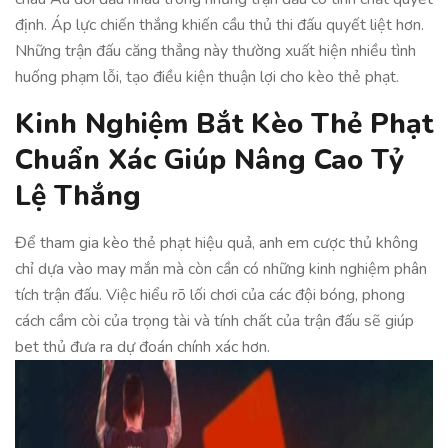
định. Áp lực chiến thắng khiến cầu thủ thi đấu quyết liệt hơn.
Những trận đấu căng thẳng này thường xuất hiện nhiều tình
huống phạm lỗi, tạo điều kiện thuận lợi cho kèo thẻ phạt.
Kinh Nghiệm Bắt Kèo Thẻ Phạt
Chuẩn Xác Giúp Nâng Cao Tỷ
Lệ Thắng
Để tham gia kèo thẻ phạt hiệu quả, anh em cược thủ không
chỉ dựa vào may mắn mà còn cần có những kinh nghiệm phân
tích trận đấu. Việc hiểu rõ lối chơi của các đội bóng, phong
cách cầm còi của trọng tài và tính chất của trận đấu sẽ giúp
bet thủ đưa ra dự đoán chính xác hơn.