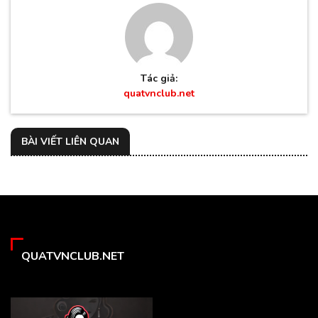
Tác giả:
quatvnclub.net
BÀI VIẾT LIÊN QUAN
QUATVNCLUB.NET