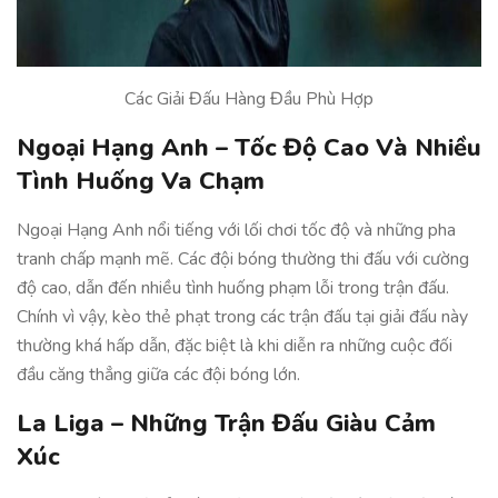
Các Giải Đấu Hàng Đầu Phù Hợp
Ngoại Hạng Anh – Tốc Độ Cao Và Nhiều
Tình Huống Va Chạm
Ngoại Hạng Anh nổi tiếng với lối chơi tốc độ và những pha
tranh chấp mạnh mẽ. Các đội bóng thường thi đấu với cường
độ cao, dẫn đến nhiều tình huống phạm lỗi trong trận đấu.
Chính vì vậy, kèo thẻ phạt trong các trận đấu tại giải đấu này
thường khá hấp dẫn, đặc biệt là khi diễn ra những cuộc đối
đầu căng thẳng giữa các đội bóng lớn.
La Liga – Những Trận Đấu Giàu Cảm
Xúc