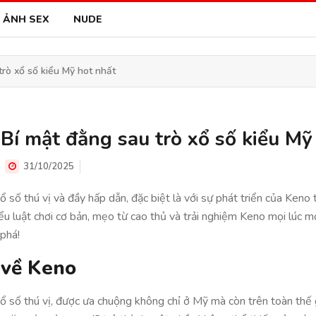
ẢNH SEX
NUDE
trò xổ số kiểu Mỹ hot nhất
 Bí mật đằng sau trò xổ số kiểu Mỹ
31/10/2025
ổ số thú vị và đầy hấp dẫn, đặc biệt là với sự phát triển của Keno t
ểu luật chơi cơ bản, mẹo từ cao thủ và trải nghiệm Keno mọi lúc mọ
phá!
 về Keno
ổ số thú vị, được ưa chuộng không chỉ ở Mỹ mà còn trên toàn thế g