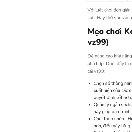
Với luật chơi đơn giả
cựu. Hãy thử sức với t
Mẹo chơi K
vz99)
Để nâng cao khả năng 
phù hợp. Dưới đây là 
cái vz99:
Chọn số thông min
xuất hiện của các 
quyết định tốt hơn.
Quản lý ngân sách
này giúp bạn tránh 
Chơi theo nhóm
: H
hơn, điều này tăng 