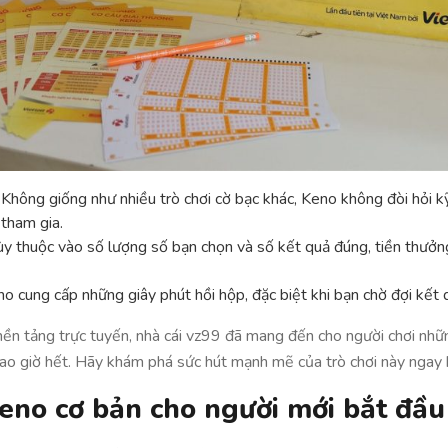
: Không giống như nhiều trò chơi cờ bạc khác, Keno không đòi hỏi k
tham gia.
Tùy thuộc vào số lượng số bạn chọn và số kết quả đúng, tiền thưởn
no cung cấp những giây phút hồi hộp, đặc biệt khi bạn chờ đợi kết 
 nền tảng trực tuyến, nhà cái vz99 đã mang đến cho người chơi nh
n bao giờ hết. Hãy khám phá sức hút mạnh mẽ của trò chơi này ngay
Keno cơ bản cho người mới bắt đầu