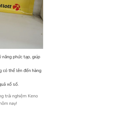
ỹ năng phức tạp, giúp
g có thể lên đến hàng
quả xổ số.
ững trải nghiệm Keno
 hôm nay!