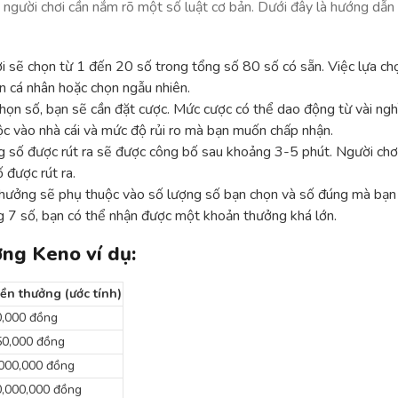
 người chơi cần nắm rõ một số luật cơ bản. Dưới đây là hướng dẫn 
ơi sẽ chọn từ 1 đến 20 số trong tổng số 80 số có sẵn. Việc lựa ch
 cá nhân hoặc chọn ngẫu nhiên.
 chọn số, bạn sẽ cần đặt cược. Mức cược có thể dao động từ vài ng
uộc vào nhà cái và mức độ rủi ro mà bạn muốn chấp nhận.
g số được rút ra sẽ được công bố sau khoảng 3-5 phút. Người chơ
 được rút ra.
 thưởng sẽ phụ thuộc vào số lượng số bạn chọn và số đúng mà bạn 
 7 số, bạn có thể nhận được một khoản thưởng khá lớn.
ởng Keno ví dụ:
ền thưởng (ước tính)
0,000 đồng
50,000 đồng
000,000 đồng
0,000,000 đồng