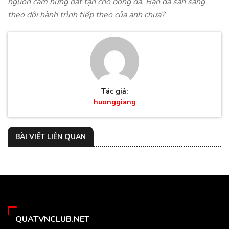
nguồn cảm hứng bất tận cho bóng đá. Bạn đã sẵn sàng
theo dõi hành trình tiếp theo của anh chưa?
Tác giả:
huonggiang
BÀI VIẾT LIÊN QUAN
QUATVNCLUB.NET