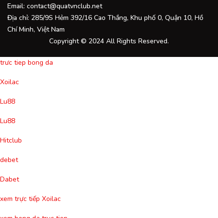
Email:
contact@quatvnclub.net
Địa chỉ: 285/9S Hẻm 392/16 Cao Thắng, Khu phố 0, Quận 10, Hồ
Chí Minh, Việt Nam
Copyright © 2024 All Rights Reserved.
trưc tiep bong da
Xoilac
Lu88
Lu88
Hitclub
debet
Dabet
xem trực tiếp Xoilac