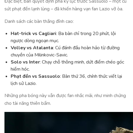
Đặc biệt, bàn quyết định phá kỷ lục trước Sassuolo – một cú
sút phạt đền lạnh lùng – đã khiến hàng vạn fan Lazio vỡ òa.
Danh sách các bàn thắng đỉnh cao:
Hat-trick vs Cagliari
: Ba bàn chỉ trong 20 phút, lội
ngược dòng ngoạn mục.
Volley vs Atalanta
: Cú đánh đầu hoàn hảo từ đường
chuyền của Milinkovic-Savic.
Solo vs Inter
: Chạy chỗ thông minh, dứt điểm chéo góc
hiểm hóc.
Phạt đền vs Sassuolo
: Bàn thứ 36, chính thức viết lại
lịch sử Lazio.
Những pha bóng này vẫn được fan nhắc mãi, như minh chứng
cho tài năng thiên bẩm.