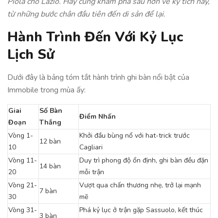
Piola cho Lazio. Hãy cùng khám phá sâu hơn về kỳ tích này,
từ những bước chân đầu tiên đến di sản để lại.
Hành Trình Đến Với Kỷ Lục
Lịch Sử
Dưới đây là bảng tóm tắt hành trình ghi bàn nổi bật của
Immobile trong mùa ấy:
Giai
Số Bàn
Điểm Nhấn
Đoạn
Thắng
Vòng 1-
Khởi đầu bùng nổ với hat-trick trước
12 bàn
10
Cagliari
Vòng 11-
Duy trì phong độ ổn định, ghi bàn đều đặn
14 bàn
20
mỗi trận
Vòng 21-
Vượt qua chấn thương nhẹ, trở lại mạnh
7 bàn
30
mẽ
Vòng 31-
Phá kỷ lục ở trận gặp Sassuolo, kết thúc
3 bàn