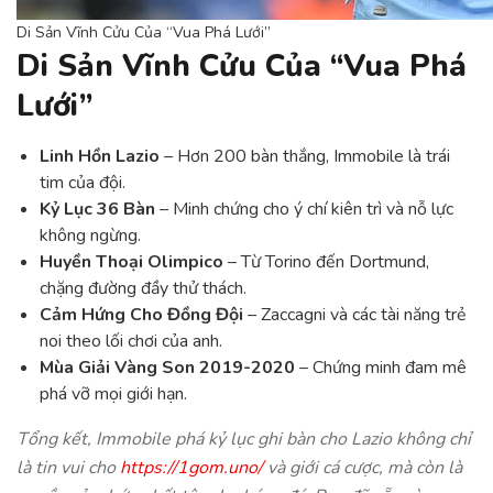
Di Sản Vĩnh Cửu Của “Vua Phá Lưới”
Di Sản Vĩnh Cửu Của “Vua Phá
Lưới”
Linh Hồn Lazio
– Hơn 200 bàn thắng, Immobile là trái
tim của đội.
Kỷ Lục 36 Bàn
– Minh chứng cho ý chí kiên trì và nỗ lực
không ngừng.
Huyền Thoại Olimpico
– Từ Torino đến Dortmund,
chặng đường đầy thử thách.
Cảm Hứng Cho Đồng Đội
– Zaccagni và các tài năng trẻ
noi theo lối chơi của anh.
Mùa Giải Vàng Son 2019-2020
– Chứng minh đam mê
phá vỡ mọi giới hạn.
Tổng kết, Immobile phá kỷ lục ghi bàn cho Lazio không chỉ
là tin vui cho
https://1gom.uno/
và giới cá cược, mà còn là