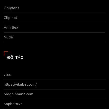
Onlyfans
Clip hot
Ảnh Sex
Nude
ĐỐI TÁC
vlxx
https://vikubet.com/
bloghinhanh.com
aaphoto.vn