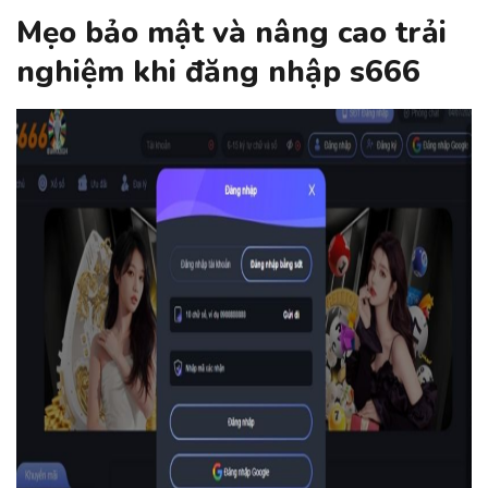
Mẹo bảo mật và nâng cao trải
nghiệm khi đăng nhập s666