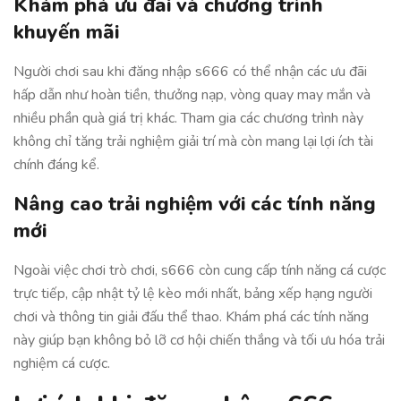
Khám phá ưu đãi và chương trình
khuyến mãi
Người chơi sau khi đăng nhập s666 có thể nhận các ưu đãi
hấp dẫn như hoàn tiền, thưởng nạp, vòng quay may mắn và
nhiều phần quà giá trị khác. Tham gia các chương trình này
không chỉ tăng trải nghiệm giải trí mà còn mang lại lợi ích tài
chính đáng kể.
Nâng cao trải nghiệm với các tính năng
mới
Ngoài việc chơi trò chơi, s666 còn cung cấp tính năng cá cược
trực tiếp, cập nhật tỷ lệ kèo mới nhất, bảng xếp hạng người
chơi và thông tin giải đấu thể thao. Khám phá các tính năng
này giúp bạn không bỏ lỡ cơ hội chiến thắng và tối ưu hóa trải
nghiệm cá cược.