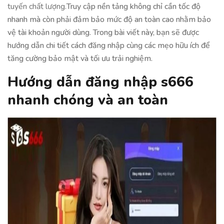
tuyến chất lượng.
Truy cập nền tảng không chỉ cần tốc độ
nhanh mà còn phải đảm bảo mức độ an toàn cao nhằm bảo
vệ tài khoản người dùng. Trong bài viết này, bạn sẽ được
hướng dẫn chi tiết cách đăng nhập cùng các mẹo hữu ích để
tăng cường bảo mật và tối ưu trải nghiệm.
Hướng dẫn đăng nhập s666
nhanh chóng và an toàn