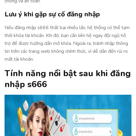
chóng và an toàn.
Lưu ý khi gặp sự cố đăng nhập
Nếu đăng nhập s666 thất bại nhiều lần, hệ thống có thể tạm
thời khóa tài khoản. Khi đó, bạn cần liên hệ ngay đội ngũ hỗ
trợ để được hướng dẫn mở khóa. Ngoài ra, tránh nhập thông
tin trên các trang web không chính thức, vì dễ dẫn đến rủi ro
mất tài khoản.
Tính năng nổi bật sau khi đăng
nhập s666