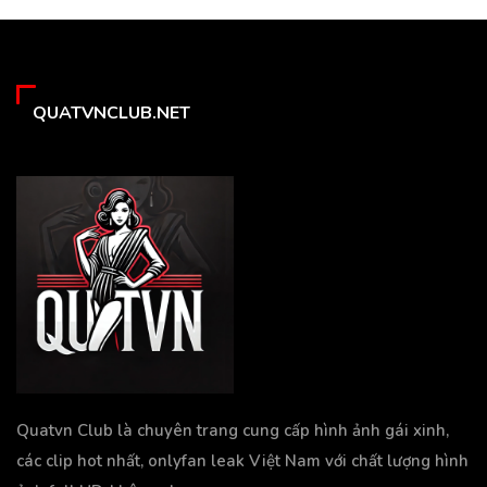
QUATVNCLUB.NET
Quatvn Club là chuyên trang cung cấp hình ảnh gái xinh,
các clip hot nhất, onlyfan leak Việt Nam với chất lượng hình