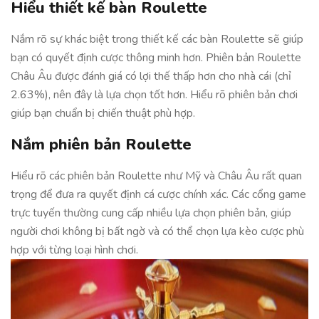
Hiểu thiết kế bàn Roulette
Nắm rõ sự khác biệt trong thiết kế các bàn Roulette sẽ giúp
bạn có quyết định cược thông minh hơn. Phiên bản Roulette
Châu Âu được đánh giá có lợi thế thấp hơn cho nhà cái (chỉ
2.63%), nên đây là lựa chọn tốt hơn. Hiểu rõ phiên bản chơi
giúp bạn chuẩn bị chiến thuật phù hợp.
Nắm phiên bản Roulette
Hiểu rõ các phiên bản Roulette như Mỹ và Châu Âu rất quan
trọng để đưa ra quyết định cá cược chính xác. Các cổng game
trực tuyến thường cung cấp nhiều lựa chọn phiên bản, giúp
người chơi không bị bất ngờ và có thể chọn lựa kèo cược phù
hợp với từng loại hình chơi.