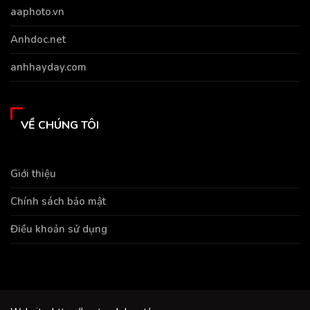
aaphoto.vn
Anhdoc.net
anhhayday.com
VỀ CHÚNG TÔI
Giới thiệu
Chính sách bảo mật
Điều khoản sử dụng