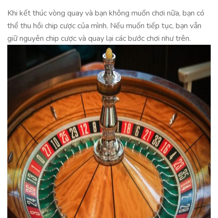
Khi kết thúc vòng quay và bạn không muốn chơi nữa, bạn có
thể thu hồi chip cược của mình. Nếu muốn tiếp tục, bạn vẫn
giữ nguyên chip cược và quay lại các bước chơi như trên.