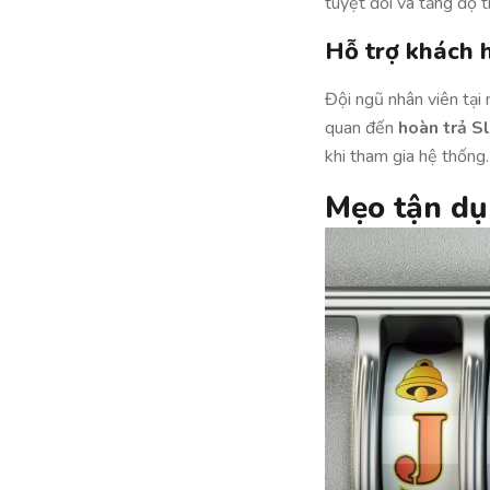
tuyệt đối và tăng độ t
Hỗ trợ khách 
Đội ngũ nhân viên tại
quan đến
hoàn trả S
khi tham gia hệ thống.
Mẹo tận dụ