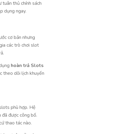
ư tuân thủ chính sách
 áp dụng ngay.
bước cơ bản nhưng
a các trò chơi slot
ả.
 dụng
hoàn trả Slots
c theo dõi lịch khuyến
slots phù hợp. Hệ
h đã được công bố.
cứ thao tác nào.