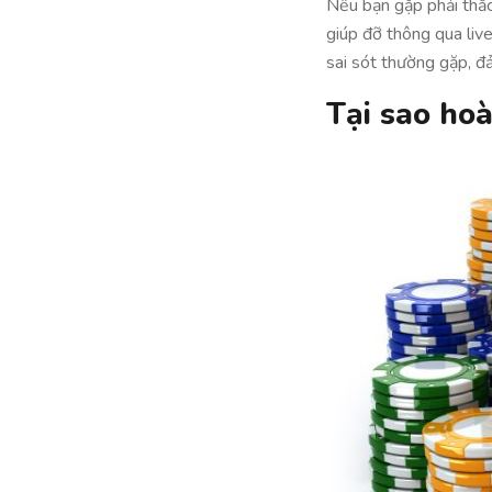
Nếu bạn gặp phải thắ
giúp đỡ thông qua live
sai sót thường gặp, đ
Tại sao hoà