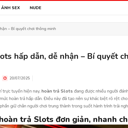
ẢNH SEX
NUDE
hận – Bí quyết chơi thông minh
ots hấp dẫn, dễ nhận – Bí quyết c
20/07/2025
rí trực tuyến hiện nay,
hoàn trả Slots
đang được nhiều người đánh 
mức hoàn trả hấp dẫn. Điều này đã tạo nên sự khác biệt rõ rệt ch
hần giữ chân người chơi trung thành trong suốt hành trình trải ng
hoàn trả Slots đơn giản, nhanh c