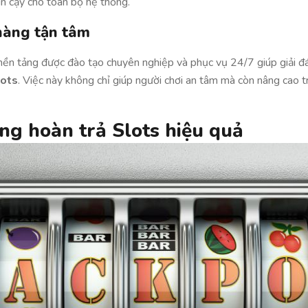
in cậy cho toàn bộ hệ thống.
hàng tận tâm
 nền tảng được đào tạo chuyên nghiệp và phục vụ 24/7 giúp giải đ
lots
. Việc này không chỉ giúp người chơi an tâm mà còn nâng cao t
ng hoàn trả Slots hiệu quả