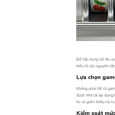
Để tận dụng tối đa ưu
hiểu rõ các nguyên tắc
Lựa chọn game
Không phải tất cả gam
được nhà cái áp dụng h
trị và giảm thiểu rủi r
Kiểm soát mức