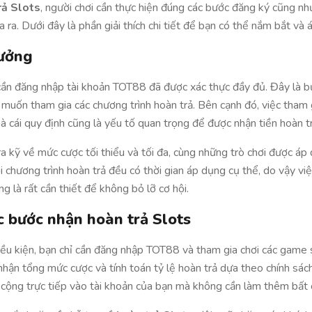
rả Slots
, người chơi cần thực hiện đúng các bước đăng ký cũng nh
a ra. Dưới đây là phần giải thích chi tiết để bạn có thể nắm bắt và
hưởng
 cần đăng nhập tài khoản TOT88 đã được xác thực đầy đủ. Đây là 
muốn tham gia các chương trình hoàn trả. Bên cạnh đó, việc tham gi
à cái quy định cũng là yếu tố quan trọng để được nhận tiền hoàn tr
a kỹ về mức cược tối thiểu và tối đa, cùng những trò chơi được áp
 chương trình hoàn trả đều có thời gian áp dụng cụ thể, do vậy việ
g là rất cần thiết để không bỏ lỡ cơ hội.
 bước nhận hoàn trả Slots
ều kiện, bạn chỉ cần đăng nhập TOT88 và tham gia chơi các game 
nhận tổng mức cược và tính toán tỷ lệ hoàn trả dựa theo chính sác
 cộng trực tiếp vào tài khoản của bạn mà không cần làm thêm bất 