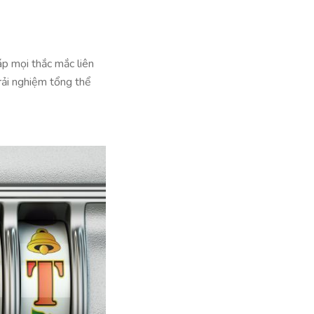
áp mọi thắc mắc liên
rải nghiệm tổng thể