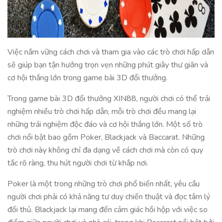
Việc nắm vững cách chơi và tham gia vào các trò chơi hấp dẫn
sẽ giúp bạn tận hưởng trọn vẹn những phút giây thư giãn và
cơ hội thắng lớn trong game bài 3D đổi thưởng.
Trong game bài 3D đổi thưởng XIN88, người chơi có thể trải
nghiệm nhiều trò chơi hấp dẫn, mỗi trò chơi đều mang lại
những trải nghiệm độc đáo và cơ hội thắng lớn. Một số trò
chơi nổi bật bao gồm Poker, Blackjack và Baccarat. Những
trò chơi này không chỉ đa dạng về cách chơi mà còn có quy
tắc rõ ràng, thu hút người chơi từ khắp nơi.
Poker là một trong những trò chơi phổ biến nhất, yêu cầu
người chơi phải có khả năng tư duy chiến thuật và đọc tâm lý
đối thủ. Blackjack lại mang đến cảm giác hồi hộp với việc so