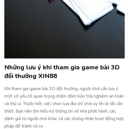
Những lưu ý khi tham gia game bài 3D
đổi thưởng XIN88
Khi tham gia game bài 3D đổi thưởng, người chơi cần lưu ý
một số yếu tố quan trọng nhằm đảm bảo trải nghiệm an toàn
và thú vị. Trước hết, việc chọn lựa địa chỉ chơi uy tín là rất cần
thiết. Bạn nên tìm hiểu kỹ thông tin về nhà phát hành, các
đánh giá từ người chơi khác và các chứng nhận hoạt động hợp
pháp để tránh rủi ro.