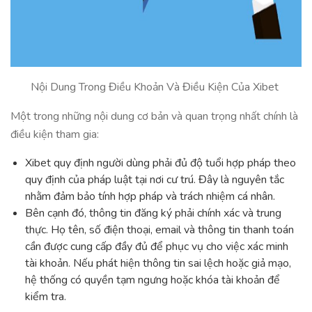
Nội Dung Trong Điều Khoản Và Điều Kiện Của Xibet
Một trong những nội dung cơ bản và quan trọng nhất chính là
điều kiện tham gia:
Xibet quy định người dùng phải đủ độ tuổi hợp pháp theo
quy định của pháp luật tại nơi cư trú. Đây là nguyên tắc
nhằm đảm bảo tính hợp pháp và trách nhiệm cá nhân.
Bên cạnh đó, thông tin đăng ký phải chính xác và trung
thực. Họ tên, số điện thoại, email và thông tin thanh toán
cần được cung cấp đầy đủ để phục vụ cho việc xác minh
tài khoản. Nếu phát hiện thông tin sai lệch hoặc giả mạo,
hệ thống có quyền tạm ngưng hoặc khóa tài khoản để
kiểm tra.