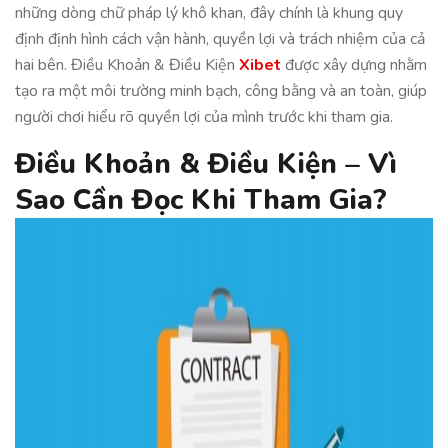
những dòng chữ pháp lý khô khan, đây chính là khung quy
định định hình cách vận hành, quyền lợi và trách nhiệm của cả
hai bên. Điều Khoản & Điều Kiện
Xibet
được xây dựng nhằm
tạo ra một môi trường minh bạch, công bằng và an toàn, giúp
người chơi hiểu rõ quyền lợi của mình trước khi tham gia.
Điều Khoản & Điều Kiện – Vì
Sao Cần Đọc Khi Tham Gia?