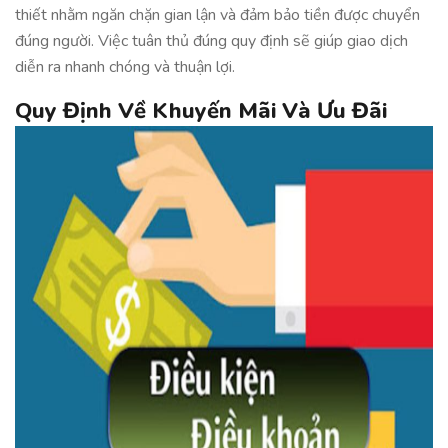
thiết nhằm ngăn chặn gian lận và đảm bảo tiền được chuyển
đúng người. Việc tuân thủ đúng quy định sẽ giúp giao dịch
diễn ra nhanh chóng và thuận lợi.
Quy Định Về Khuyến Mãi Và Ưu Đãi