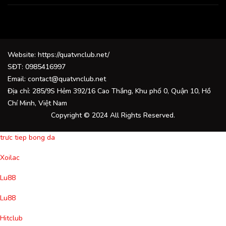
Website: https://quatvnclub.net/
SĐT: 0985416997
Email:
contact@quatvnclub.net
Địa chỉ: 285/9S Hẻm 392/16 Cao Thắng, Khu phố 0, Quận 10, Hồ
Chí Minh, Việt Nam
Copyright © 2024 All Rights Reserved.
trưc tiep bong da
Xoilac
Lu88
Lu88
Hitclub