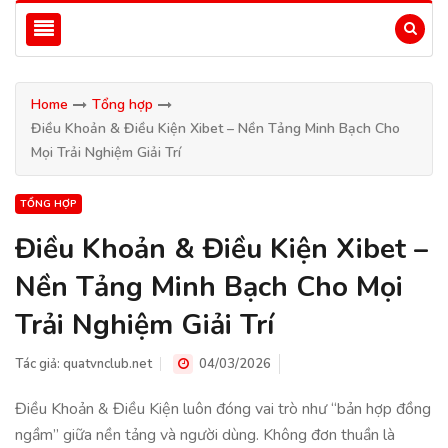
Home
Tổng hợp
Điều Khoản & Điều Kiện Xibet – Nền Tảng Minh Bạch Cho
Mọi Trải Nghiệm Giải Trí
TỔNG HỢP
Điều Khoản & Điều Kiện Xibet –
Nền Tảng Minh Bạch Cho Mọi
Trải Nghiệm Giải Trí
Tác giả:
quatvnclub.net
04/03/2026
Điều Khoản & Điều Kiện luôn đóng vai trò như “bản hợp đồng
ngầm” giữa nền tảng và người dùng. Không đơn thuần là