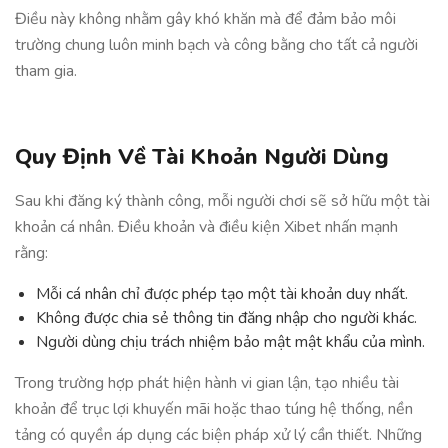
Điều này không nhằm gây khó khăn mà để đảm bảo môi
trường chung luôn minh bạch và công bằng cho tất cả người
tham gia.
Quy Định Về Tài Khoản Người Dùng
Sau khi đăng ký thành công, mỗi người chơi sẽ sở hữu một tài
khoản cá nhân. Điều khoản và điều kiện Xibet nhấn mạnh
rằng:
Mỗi cá nhân chỉ được phép tạo một tài khoản duy nhất.
Không được chia sẻ thông tin đăng nhập cho người khác.
Người dùng chịu trách nhiệm bảo mật mật khẩu của mình.
Trong trường hợp phát hiện hành vi gian lận, tạo nhiều tài
khoản để trục lợi khuyến mãi hoặc thao túng hệ thống, nền
tảng có quyền áp dụng các biện pháp xử lý cần thiết. Những