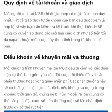
Quy định về tài khoản và giao dịch
Mỗi người chơi tại M88 chỉ được phép có một tài khoản duy
nhất. Tất cả giao dịch từ tài khoản của bạn đều được xem là
hợp lệ, vì vậy bạn cần kiểm tra kỹ trước khi thực hiện. M88
cũng có quyền áp dụng các giới hạn giao dịch như số tiền tối
đa nạp/rút hoặc mức cược tùy theo tình trạng tài khoản của
bạn.
Điều khoản về khuyến mãi và thưởng
Mỗi chương trình khuyến mãi tại M88 đều đi kèm với các điều
kiện cụ thể, bao gồm yêu cầu đặt cược tối thiểu đối với các
phần thưởng hoặc vòng quay miễn phí. Các phần thưởng này
sẽ có thời gian hiệu lực nhất định, nếu không sử dụng trong
khoảng thời gian đó, chúng sẽ bị hủy. Ngoài ra, bạn cũng có
thể cần phải đặt cược số tiền thưởng một số lần nhất định
trước khi có thể rút tiền.