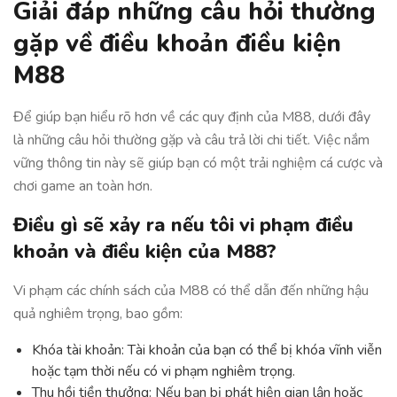
Giải đáp những câu hỏi thường
gặp về điều khoản điều kiện
M88
Để giúp bạn hiểu rõ hơn về các quy định của M88, dưới đây
là những câu hỏi thường gặp và câu trả lời chi tiết. Việc nắm
vững thông tin này sẽ giúp bạn có một trải nghiệm cá cược và
chơi game an toàn hơn.
Điều gì sẽ xảy ra nếu tôi vi phạm điều
khoản và điều kiện của M88?
Vi phạm các chính sách của M88 có thể dẫn đến những hậu
quả nghiêm trọng, bao gồm:
Khóa tài khoản: Tài khoản của bạn có thể bị khóa vĩnh viễn
hoặc tạm thời nếu có vi phạm nghiêm trọng.
Thu hồi tiền thưởng: Nếu bạn bị phát hiện gian lận hoặc