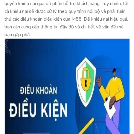
quyền khiếu nại qua bộ phận hỗ trợ khách hàng. Tuy nhiên, tất
cả khiếu nại sẽ được xử lý theo quy trình nội bộ và phải tuân
thủ các điều khoản điều kiện của M88. Để khiếu nại hiệu quả,
bạn cần cung cấp thông tin đầy đủ và chi tiết về vấn đề mà
bạn gặp phải.