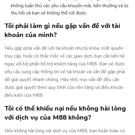
không tuân thủ các yêu cầu khuyến mãi, tiền thưởng sẽ bị
thu hồi và bạn sẽ không thể rút được.
Tôi phải làm gì nếu gặp vấn đề với tài
khoản của mình?
Nếu gặp phải vấn đề với tài khoản như bị khóa, mất quyền
truy cập, hoặc có thắc mắc về các giao dịch, bạn cần liên hệ
ngay với bộ phận hỗ trợ khách hàng của M88. Bạn sẽ được
yêu cầu cung cấp thông tin về tài khoản và vấn đề gặp phải
để giải quyết nhanh chóng. Hãy nhớ, mọi vấn đề đều cần
được giải quyết theo quy trình của nền tảng và điều khoản
điều kiện của M88.
Tôi có thể khiếu nại nếu không hài lòng
với dịch vụ của M88 không?
Nếu không hài lòng với dịch vụ của M88, bạn hoàn toàn có