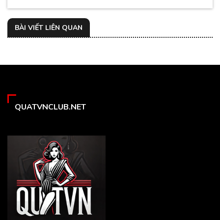
BÀI VIẾT LIÊN QUAN
QUATVNCLUB.NET