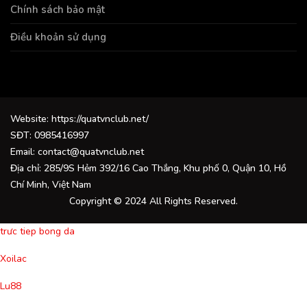
Chính sách bảo mật
Điều khoản sử dụng
Website: https://quatvnclub.net/
SĐT: 0985416997
Email:
contact@quatvnclub.net
Địa chỉ: 285/9S Hẻm 392/16 Cao Thắng, Khu phố 0, Quận 10, Hồ
Chí Minh, Việt Nam
Copyright © 2024 All Rights Reserved.
trưc tiep bong da
Xoilac
Lu88