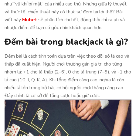
như “vũ khí bí mật” của nhiều cao thủ. Nhưng giữa lý thuyết
và thực tế, chiến thuật này có thực sự đem lại lợi thế? Bài
viết này
Mubet
sẽ phân tích chi tiết, đồng thời chỉ ra ưu và
nhược điểm để bạn có góc nhìn khách quan hơn.
Đếm bài trong blackjack là gì?
Đếm bài là cách tính toán dựa trên việc theo dõi số lá cao và
thấp đã xuất hiện. Người chơi thường gán giá trị cho từng
nhóm lá: +1 cho lá thấp (2–6), 0 cho lá trung (7–9), và -1 cho
lá cao (10, J, Q, K, A). Khi tổng điểm càng cao, nghĩa là còn
nhiều lá lớn trong bộ bài, cơ hội người chơi thắng càng cao.
Đây chính là cơ sở để tăng cược hoặc giữ cược.