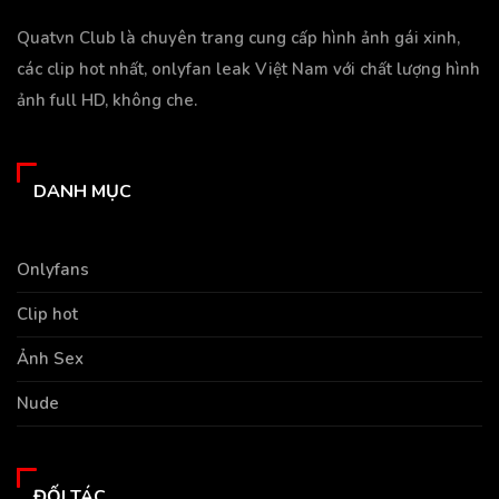
Quatvn Club là chuyên trang cung cấp hình ảnh gái xinh,
các clip hot nhất, onlyfan leak Việt Nam với chất lượng hình
ảnh full HD, không che.
DANH MỤC
Onlyfans
Clip hot
Ảnh Sex
Nude
ĐỐI TÁC