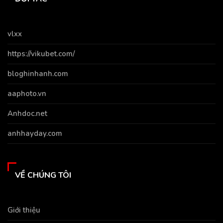
vlxx
https://vikubet.com/
bloghinhanh.com
aaphoto.vn
Anhdoc.net
anhhayday.com
VỀ CHÚNG TÔI
Giới thiệu