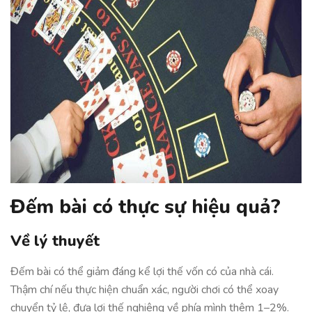
Đếm bài có thực sự hiệu quả?
Về lý thuyết
Đếm bài có thể giảm đáng kể lợi thế vốn có của nhà cái.
Thậm chí nếu thực hiện chuẩn xác, người chơi có thể xoay
chuyển tỷ lệ, đưa lợi thế nghiêng về phía mình thêm 1–2%.