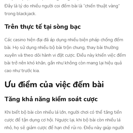
Đây là lý do nhiều người coi đếm bài là “chiến thuật vàng”
trong blackjack.
Trên thực tế tại sòng bạc
Các casino hiện đại đã áp dụng nhiều biện pháp chống đếm
bài. Họ sử dụng nhiều bộ bài trộn chung, thay bài thường
xuyên và theo dõi hành vi đặt cược. Điều này khiến việc đếm
bài trở nên khó khăn, gần như không còn mang lại hiệu quả
cao như trước kia.
Ưu điểm của việc đếm bài
Tăng khả năng kiểm soát cược
Khi biết bộ bài còn nhiều lá lớn, người chơi có thể tăng tiền
cược để tận dụng cơ hội. Ngược lại, khi bộ bài còn nhiều lá
nhỏ, họ sẽ giảm cược để hạn chế rủi ro. Điều này giúp người