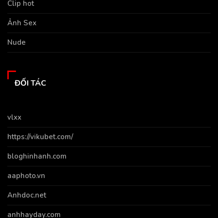
Clip hot
Ảnh Sex
Nude
ĐỐI TÁC
vlxx
https://vikubet.com/
bloghinhanh.com
aaphoto.vn
Anhdoc.net
anhhayday.com