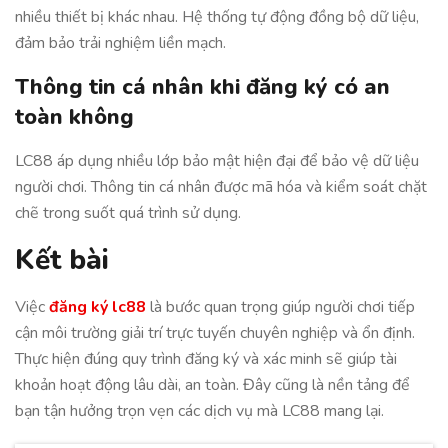
nhiều thiết bị khác nhau. Hệ thống tự động đồng bộ dữ liệu,
đảm bảo trải nghiệm liền mạch.
Thông tin cá nhân khi đăng ký có an
toàn không
LC88 áp dụng nhiều lớp bảo mật hiện đại để bảo vệ dữ liệu
người chơi. Thông tin cá nhân được mã hóa và kiểm soát chặt
chẽ trong suốt quá trình sử dụng.
Kết bài
Việc
đăng ký lc88
là bước quan trọng giúp người chơi tiếp
cận môi trường giải trí trực tuyến chuyên nghiệp và ổn định.
Thực hiện đúng quy trình đăng ký và xác minh sẽ giúp tài
khoản hoạt động lâu dài, an toàn. Đây cũng là nền tảng để
bạn tận hưởng trọn vẹn các dịch vụ mà LC88 mang lại.