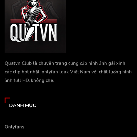
Quatvn Club là chuyên trang cung cấp hình ảnh gái xinh,
các clip hot nhất, onlyfan leak Việt Nam với chất lượng hình
ảnh full HD, không che.
DANH MỤC
Onlyfans