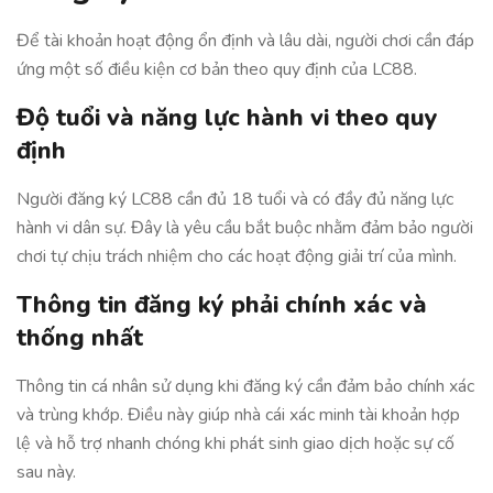
Để tài khoản hoạt động ổn định và lâu dài, người chơi cần đáp
ứng một số điều kiện cơ bản theo quy định của LC88.
Độ tuổi và năng lực hành vi theo quy
định
Người đăng ký LC88 cần đủ 18 tuổi và có đầy đủ năng lực
hành vi dân sự. Đây là yêu cầu bắt buộc nhằm đảm bảo người
chơi tự chịu trách nhiệm cho các hoạt động giải trí của mình.
Thông tin đăng ký phải chính xác và
thống nhất
Thông tin cá nhân sử dụng khi đăng ký cần đảm bảo chính xác
và trùng khớp. Điều này giúp nhà cái xác minh tài khoản hợp
lệ và hỗ trợ nhanh chóng khi phát sinh giao dịch hoặc sự cố
sau này.