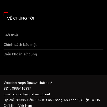
VỀ CHÚNG TÔI
Giới thiệu
Chính sách bảo mật
Điều khoản sử dụng
Website: https://quatvnclub.net/
SĐT: 0985416997
Email:
contact@quatvnclub.net
Địa chỉ: 285/9S Hẻm 392/16 Cao Thắng, Khu phố 0, Quận 10, Hồ
Chí Minh, Việt Nam