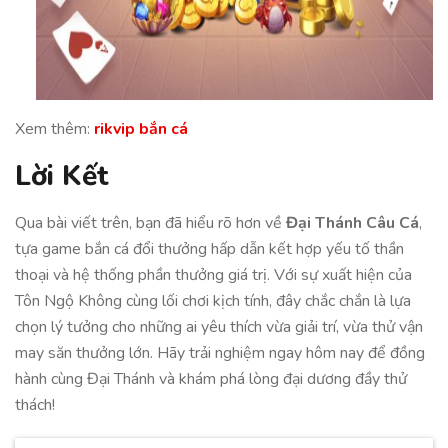
Xem thêm:
rikvip bắn cá
Lời Kết
Qua bài viết trên, bạn đã hiểu rõ hơn về
Đại Thánh Câu Cá
,
tựa game bắn cá đổi thưởng hấp dẫn kết hợp yếu tố thần
thoại và hệ thống phần thưởng giá trị. Với sự xuất hiện của
Tôn Ngộ Không cùng lối chơi kịch tính, đây chắc chắn là lựa
chọn lý tưởng cho những ai yêu thích vừa giải trí, vừa thử vận
may săn thưởng lớn. Hãy trải nghiệm ngay hôm nay để đồng
hành cùng Đại Thánh và khám phá lòng đại dương đầy thử
thách!