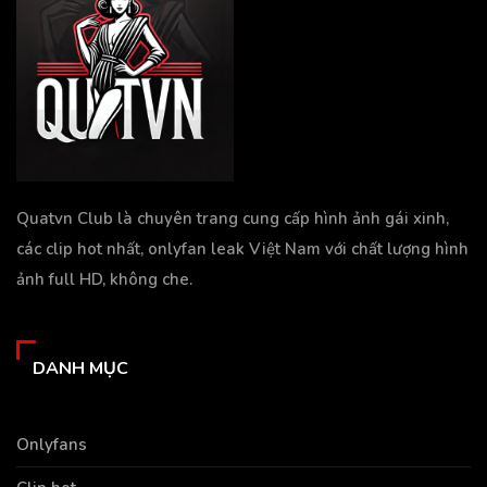
Quatvn Club là chuyên trang cung cấp hình ảnh gái xinh,
các clip hot nhất, onlyfan leak Việt Nam với chất lượng hình
ảnh full HD, không che.
DANH MỤC
Onlyfans