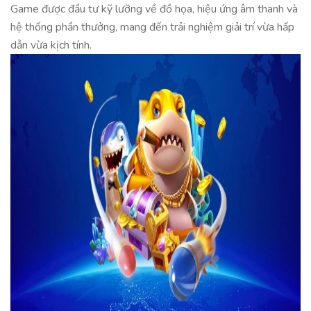
Game được đầu tư kỹ lưỡng về đồ họa, hiệu ứng âm thanh và
hệ thống phần thưởng, mang đến trải nghiệm giải trí vừa hấp
dẫn vừa kịch tính.