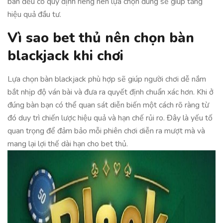
bàn đều có quy định riêng nên lựa chọn đúng sẽ giúp tăng
hiệu quả đầu tư.
Vì sao bet thủ nên chọn bàn
blackjack khi chơi
Lựa chọn bàn blackjack phù hợp sẽ giúp người chơi dễ nắm
bắt nhịp độ ván bài và đưa ra quyết định chuẩn xác hơn. Khi ở
đúng bàn bạn có thể quan sát diễn biến một cách rõ ràng từ
đó duy trì chiến lược hiệu quả và hạn chế rủi ro. Đây là yếu tố
quan trọng để đảm bảo mỗi phiên chơi diễn ra mượt mà và
mang lại lợi thế dài hạn cho bet thủ.