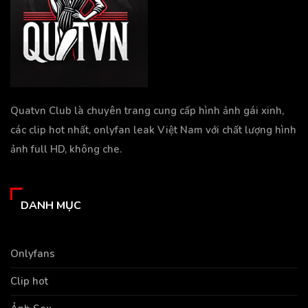
Quatvn Club là chuyên trang cung cấp hình ảnh gái xinh,
các clip hot nhất, onlyfan leak Việt Nam với chất lượng hình
ảnh full HD, không che.
DANH MỤC
Onlyfans
Clip hot