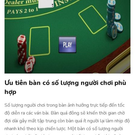
Ưu tiên bàn có số lượng người chơi phù
hợp
Số lượng người chơi trong bàn ảnh hưởng trực tiếp đến tốc
độ diễn ra các ván bài. Bàn quá đông sẽ khiến thời gian chờ
đợi dài gây mất tập trung còn bàn quá ít người lại làm nhịp độ
nhanh khó theo kịp chiến lược. Một bàn có số lượng người