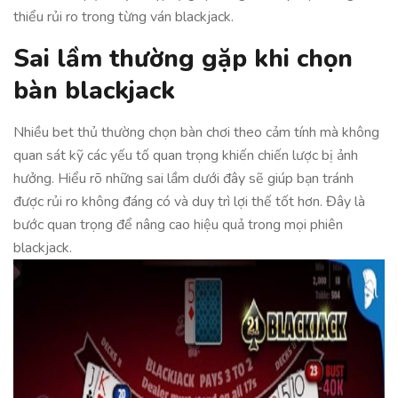
thiểu rủi ro trong từng ván blackjack.
Sai lầm thường gặp khi chọn
bàn blackjack
Nhiều bet thủ thường chọn bàn chơi theo cảm tính mà không
quan sát kỹ các yếu tố quan trọng khiến chiến lược bị ảnh
hưởng. Hiểu rõ những sai lầm dưới đây sẽ giúp bạn tránh
được rủi ro không đáng có và duy trì lợi thế tốt hơn. Đây là
bước quan trọng để nâng cao hiệu quả trong mọi phiên
blackjack.