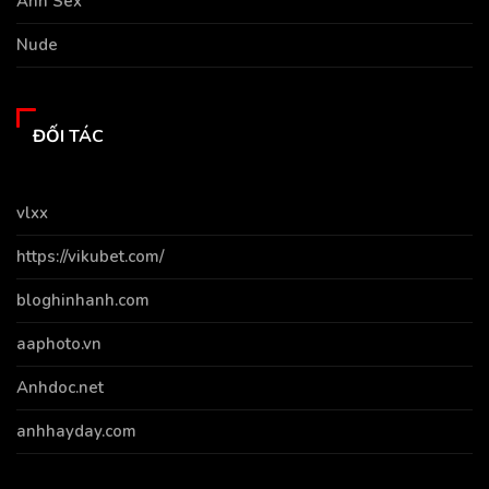
Ảnh Sex
Nude
ĐỐI TÁC
vlxx
https://vikubet.com/
bloghinhanh.com
aaphoto.vn
Anhdoc.net
anhhayday.com