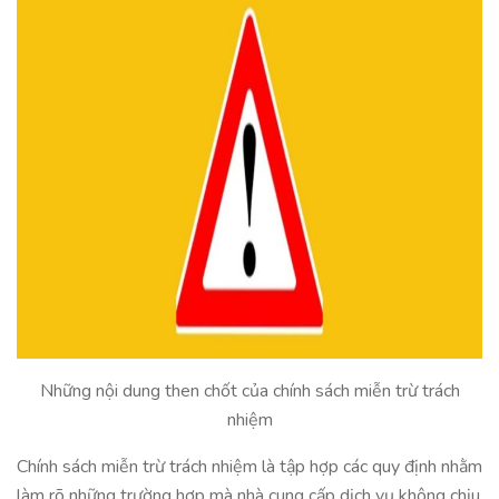
Những nội dung then chốt của chính sách miễn trừ trách
nhiệm
Chính sách miễn trừ trách nhiệm là tập hợp các quy định nhằm
làm rõ những trường hợp mà nhà cung cấp dịch vụ không chịu