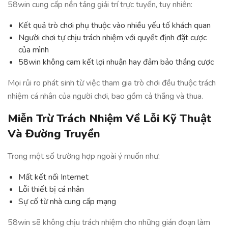
58win cung cấp nền tảng giải trí trực tuyến, tuy nhiên:
Kết quả trò chơi phụ thuộc vào nhiều yếu tố khách quan
Người chơi tự chịu trách nhiệm với quyết định đặt cược
của mình
58win không cam kết lợi nhuận hay đảm bảo thắng cược
Mọi rủi ro phát sinh từ việc tham gia trò chơi đều thuộc trách
nhiệm cá nhân của người chơi, bao gồm cả thắng và thua.
Miễn Trừ Trách Nhiệm Về Lỗi Kỹ Thuật
Và Đường Truyền
Trong một số trường hợp ngoài ý muốn như:
Mất kết nối Internet
Lỗi thiết bị cá nhân
Sự cố từ nhà cung cấp mạng
58win sẽ không chịu trách nhiệm cho những gián đoạn làm