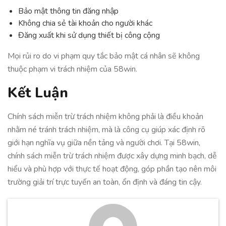
Bảo mật thông tin đăng nhập
Không chia sẻ tài khoản cho người khác
Đăng xuất khi sử dụng thiết bị công cộng
Mọi rủi ro do vi phạm quy tắc bảo mật cá nhân sẽ không
thuộc phạm vi trách nhiệm của 58win.
Kết Luận
Chính sách miễn trừ trách nhiệm không phải là điều khoản
nhằm né tránh trách nhiệm, mà là công cụ giúp xác định rõ
giới hạn nghĩa vụ giữa nền tảng và người chơi. Tại 58win,
chính sách miễn trừ trách nhiệm được xây dựng minh bạch, dễ
hiểu và phù hợp với thực tế hoạt động, góp phần tạo nên môi
trường giải trí trực tuyến an toàn, ổn định và đáng tin cậy.