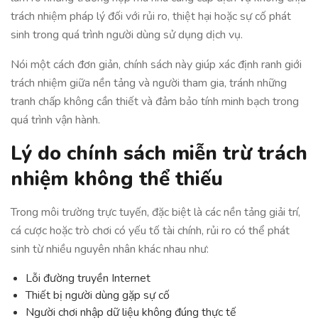
trách nhiệm pháp lý đối với rủi ro, thiệt hại hoặc sự cố phát
sinh trong quá trình người dùng sử dụng dịch vụ.
Nói một cách đơn giản, chính sách này giúp xác định ranh giới
trách nhiệm giữa nền tảng và người tham gia, tránh những
tranh chấp không cần thiết và đảm bảo tính minh bạch trong
quá trình vận hành.
Lý do chính sách miễn trừ trách
nhiệm không thể thiếu
Trong môi trường trực tuyến, đặc biệt là các nền tảng giải trí,
cá cược hoặc trò chơi có yếu tố tài chính, rủi ro có thể phát
sinh từ nhiều nguyên nhân khác nhau như:
Lỗi đường truyền Internet
Thiết bị người dùng gặp sự cố
Người chơi nhập dữ liệu không đúng thực tế