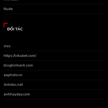
Nude
ĐỐI TÁC
vlxx
https://vikubet.com/
bloghinhanh.com
aaphoto.vn
Anhdoc.net
anhhayday.com