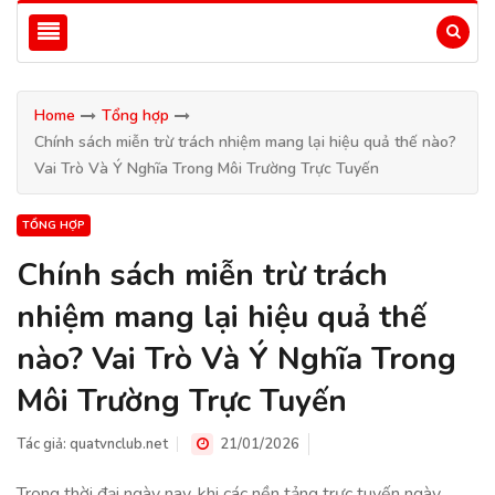
Home
Tổng hợp
Chính sách miễn trừ trách nhiệm mang lại hiệu quả thế nào?
Vai Trò Và Ý Nghĩa Trong Môi Trường Trực Tuyến
TỔNG HỢP
Chính sách miễn trừ trách
nhiệm mang lại hiệu quả thế
nào? Vai Trò Và Ý Nghĩa Trong
Môi Trường Trực Tuyến
Tác giả:
quatvnclub.net
21/01/2026
Trong thời đại ngày nay, khi các nền tảng trực tuyến ngày