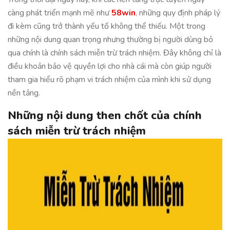
càng phát triển mạnh mẽ như
58win
, những quy định pháp lý
đi kèm cũng trở thành yếu tố không thể thiếu. Một trong
những nội dung quan trọng nhưng thường bị người dùng bỏ
qua chính là chính sách miễn trừ trách nhiệm. Đây không chỉ là
điều khoản bảo vệ quyền lợi cho nhà cái mà còn giúp người
tham gia hiểu rõ phạm vi trách nhiệm của mình khi sử dụng
nền tảng.
Những nội dung then chốt của chính
sách miễn trừ trách nhiệm