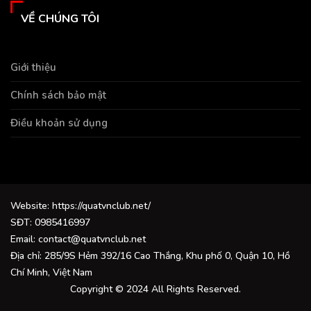
VỀ CHÚNG TÔI
Giới thiệu
Chính sách bảo mật
Điều khoản sử dụng
Website: https://quatvnclub.net/
SĐT: 0985416997
Email:
contact@quatvnclub.net
Địa chỉ: 285/9S Hẻm 392/16 Cao Thắng, Khu phố 0, Quận 10, Hồ
Chí Minh, Việt Nam
Copyright © 2024 All Rights Reserved.