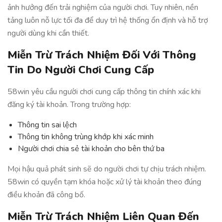
ảnh hưởng đến trải nghiệm của người chơi. Tuy nhiên, nền
tảng luôn nỗ lực tối đa để duy trì hệ thống ổn định và hỗ trợ
người dùng khi cần thiết.
Miễn Trừ Trách Nhiệm Đối Với Thông
Tin Do Người Chơi Cung Cấp
58win yêu cầu người chơi cung cấp thông tin chính xác khi
đăng ký tài khoản. Trong trường hợp:
Thông tin sai lệch
Thông tin không trùng khớp khi xác minh
Người chơi chia sẻ tài khoản cho bên thứ ba
Mọi hậu quả phát sinh sẽ do người chơi tự chịu trách nhiệm.
58win có quyền tạm khóa hoặc xử lý tài khoản theo đúng
điều khoản đã công bố.
Miễn Trừ Trách Nhiệm Liên Quan Đến