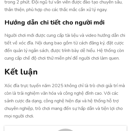
trong 2 phút. Đội ngũ tư vấn viên được đào tạo chuyên sâu,
thân thiện, phù hợp cho các thắc mắc cần xử lý ngay.
Hướng dẫn chi tiết cho người mới
Người chơi mới được cung cấp tài liệu và video hướng dẫn chi
tiết về xóc đĩa. Nội dung bao gồm từ cách đăng ký, đặt cược
đến quản lý ngân sách, được trình bày dễ hiểu. Hệ thống còn
cung cấp chế độ chơi thử miễn phí để người chơi làm quen.
Kết luận
Xóc đĩa trực tuyến năm 2025 không chỉ là trò chơi giải trí mà
còn là trải nghiệm văn hóa và công nghệ đỉnh cao. Với các
sảnh cược đa dạng, công nghệ hiện đại và hệ thống hỗ trợ
chuyên nghiệp, trò chơi mang đến sự hấp dẫn và tiện lợi cho
mọi người chơi.