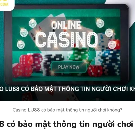
Casino LU88 có bảo mật thông tin người chơi không?
8 có bảo mật thông tin người chơ