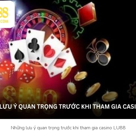
Những lưu ý quan trọng trước khi tham gia casino LU88