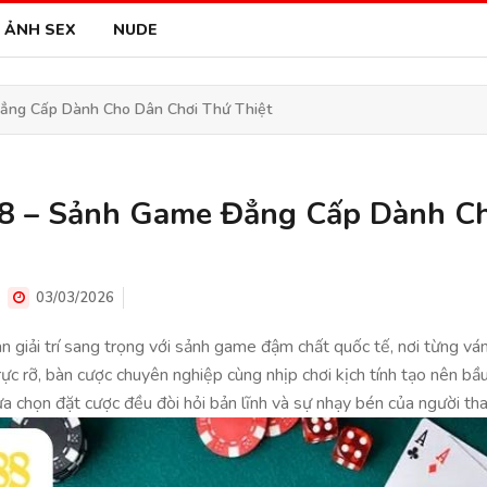
ẢNH SEX
NUDE
ẳng Cấp Dành Cho Dân Chơi Thứ Thiệt
8 – Sảnh Game Đẳng Cấp Dành C
03/03/2026
n giải trí sang trọng với sảnh game đậm chất quốc tế, nơi từng vá
rực rỡ, bàn cược chuyên nghiệp cùng nhịp chơi kịch tính tạo nên b
ựa chọn đặt cược đều đòi hỏi bản lĩnh và sự nhạy bén của người th