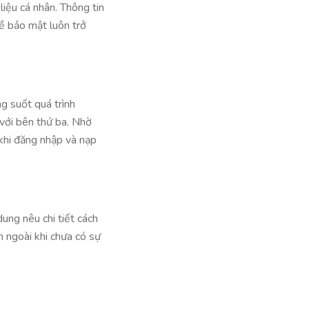
liệu cá nhân. Thông tin
 đề bảo mật luôn trở
g suốt quá trình
 với bên thứ ba. Nhờ
 khi đăng nhập và nạp
ung nêu chi tiết cách
n ngoài khi chưa có sự