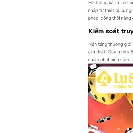
Hệ thống xác minh hai
nhập từ thiết bị lạ, n
phép, đồng thời nâng 
Kiểm soát tru
Nền tảng thường giới h
cần thiết. Quy trình k
nhằm phát hiện sớm cá