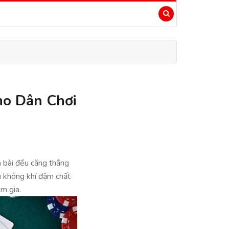
ho Dân Chơi
n bài đều căng thẳng
ầu không khí đậm chất
am gia.