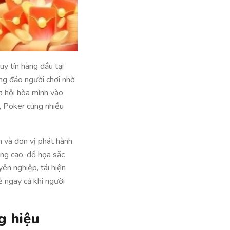
y tín hàng đầu tại
ng đảo người chơi nhờ
cơ hội hòa mình vào
, Poker cùng nhiều
n và đơn vị phát hành
ợng cao, đồ họa sắc
ên nghiệp, tái hiện
 ngay cả khi người
g hiệu