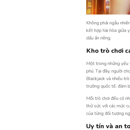
Không phải ngẫu nhiên
kết hợp hài hòa giữa y
dấu ấn riêng.
Kho trò chơi c
Một trong những yếu t
phú. Tại đây, người ch
Blackjack và nhiều trò
trường quốc tế, đảm b
Mỗi trò chơi đều có nh
thử sức với các mức c
của từng đối tượng ng
Uy tín và an t