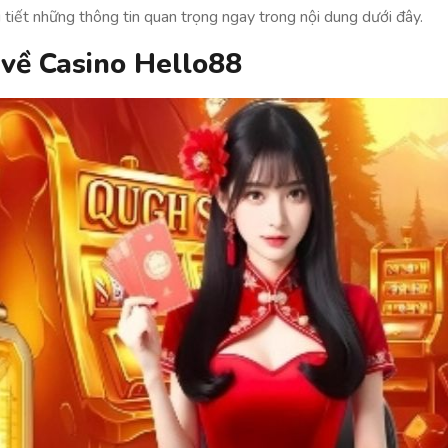
 tiết những thông tin quan trọng ngay trong nội dung dưới đây.
về Casino Hello88