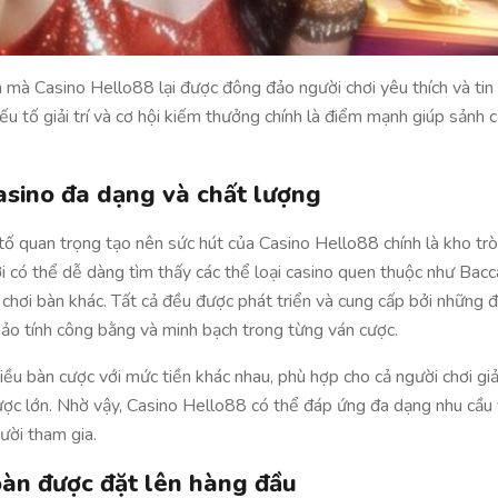
 mà Casino Hello88 lại được đông đảo người chơi yêu thích và tin
ếu tố giải trí và cơ hội kiếm thưởng chính là điểm mạnh giúp sảnh 
asino đa dạng và chất lượng
ố quan trọng tạo nên sức hút của Casino Hello88 chính là kho tr
ơi có thể dễ dàng tìm thấy các thể loại casino quen thuộc như Bacca
 chơi bàn khác. Tất cả đều được phát triển và cung cấp bởi những đơ
ảo tính công bằng và minh bạch trong từng ván cược.
iều bàn cược với mức tiền khác nhau, phù hợp cho cả người chơi giả
ược lớn. Nhờ vậy, Casino Hello88 có thể đáp ứng đa dạng nhu cầu
ười tham gia.
oàn được đặt lên hàng đầu