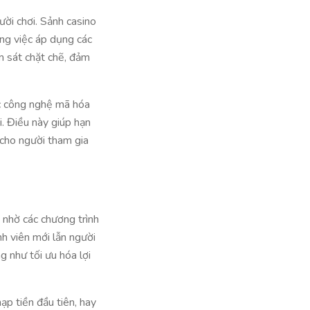
ười chơi. Sảnh casino
ng việc áp dụng các
m sát chặt chẽ, đảm
ác công nghệ mã hóa
i. Điều này giúp hạn
m cho người tham gia
 nhờ các chương trình
nh viên mới lẫn người
g như tối ưu hóa lợi
ạp tiền đầu tiên, hay