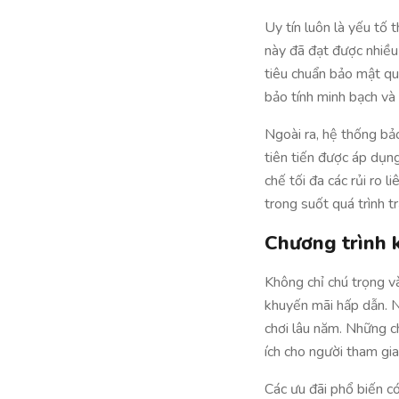
Uy tín luôn là yếu tố
này đã đạt được nhiều
tiêu chuẩn bảo mật qu
bảo tính minh bạch và 
Ngoài ra, hệ thống bả
tiên tiến được áp dụng
chế tối đa các rủi ro 
trong suốt quá trình t
Chương trình 
Không chỉ chú trọng v
khuyến mãi hấp dẫn. Nh
chơi lâu năm. Những ch
ích cho người tham gia
Các ưu đãi phổ biến có