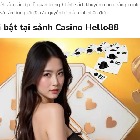
ệt vào các dịp lễ quan trọng. Chính sách khuyến mãi rõ ràng, minh
và tận dụng tối đa các quyền lợi mà mình nhận được.
i bật tại sảnh Casino Hello88