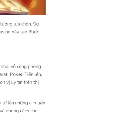
 tưởng lựa chọn. Sự
casino này tạo được
ò chơi vô cùng phong
rat, Poker, Tiến lên,
n vị uy tín trên thị
i trí lẫn những ai muốn
 và phong cách chơi