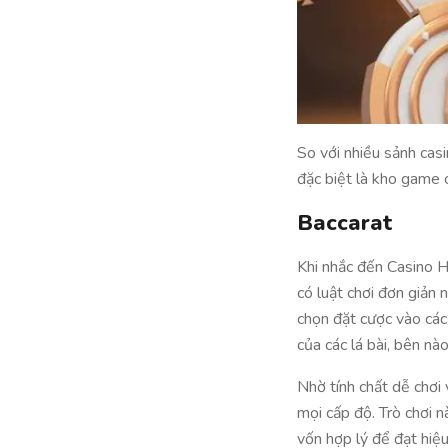
So với nhiều sảnh casi
đặc biệt là kho game 
Baccarat
Khi nhắc đến Casino He
có luật chơi đơn giản 
chọn đặt cược vào các
của các lá bài, bên nà
Nhờ tính chất dễ chơi 
mọi cấp độ. Trò chơi 
vốn hợp lý để đạt hiệu