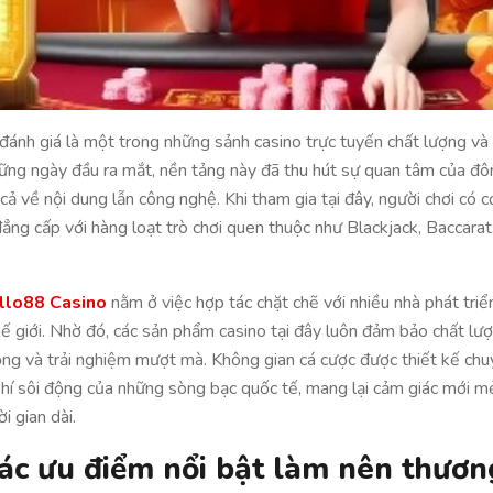
ánh giá là một trong những sảnh casino trực tuyến chất lượng và u
ng ngày đầu ra mắt, nền tảng này đã thu hút sự quan tâm của đô
cả về nội dung lẫn công nghệ. Khi tham gia tại đây, người chơi có 
ẳng cấp với hàng loạt trò chơi quen thuộc như Blackjack, Baccarat
.
llo88 Casino
nằm ở việc hợp tác chặt chẽ với nhiều nhà phát triể
hế giới. Nhờ đó, các sản phẩm casino tại đây luôn đảm bảo chất lư
ng và trải nghiệm mượt mà. Không gian cá cược được thiết kế chuy
hí sôi động của những sòng bạc quốc tế, mang lại cảm giác mới mẻ
i gian dài.
ác ưu điểm nổi bật làm nên thươn