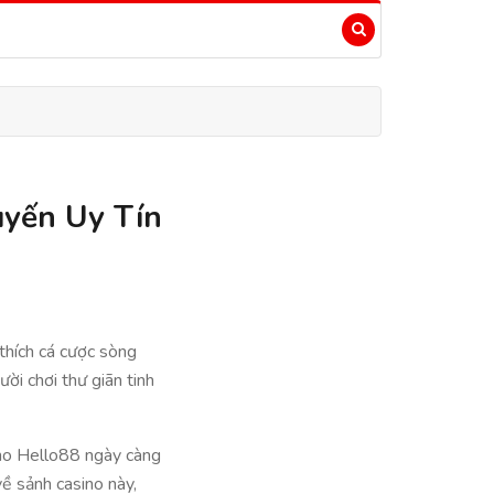
uyến Uy Tín
 thích cá cược sòng
ời chơi thư giãn tinh
sino Hello88 ngày càng
về sảnh casino này,