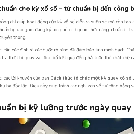
chuẩn cho kỳ xổ số – từ chuẩn bị đến công 
hông chỉ giúp hoạt động của kỳ xổ số diễn ra suôn sẻ mà còn tạo d
huẩn bị bao gồm đăng ký, xin phép cơ quan chức năng, chuẩn bị tran
truyền thông.
c, cần xác định rõ các bước rõ ràng để đảm bảo tính minh bạch. Ch
m tra thiết bị quay và công bố kết quả đều phải tuân thủ chặt chẽ c
c, các lời khuyên của bạn
Cách thức tổ chức một kỳ quay xổ số
l
thứ ba độc lập. Điều này giúp tránh các nghi vấn về sự công bằng 
huẩn bị kỹ lưỡng trước ngày quay