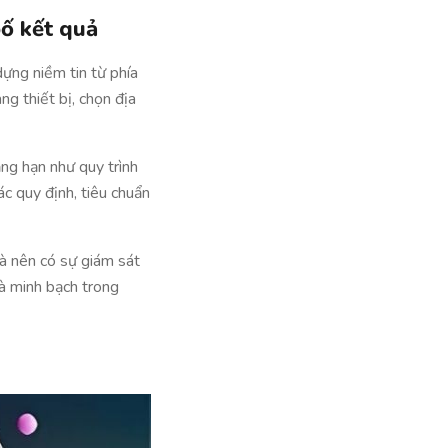
bố kết quả
ựng niềm tin từ phía
g thiết bị, chọn địa
ẳng hạn như quy trình
ác quy định, tiêu chuẩn
à nên có sự giám sát
và minh bạch trong