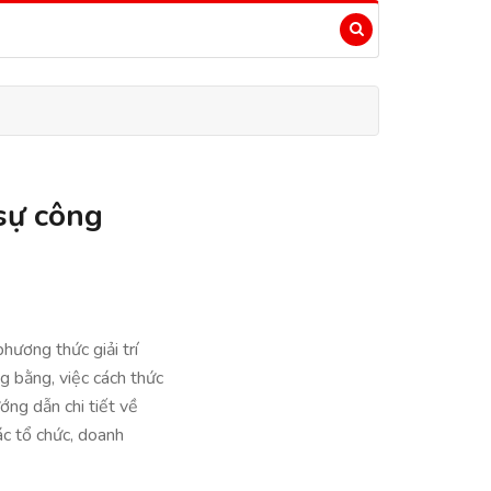
sự công
hương thức giải trí
g bằng, việc cách thức
ớng dẫn chi tiết về
ác tổ chức, doanh