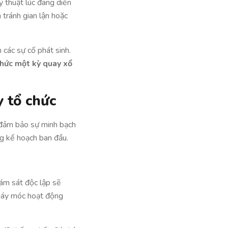
ỹ thuật lúc đang diễn
 tránh gian lận hoặc
 các sự cố phát sinh.
chức một kỳ quay xổ
y tổ chức
ể đảm bảo sự minh bạch
ng kế hoạch ban đầu.
iám sát độc lập sẽ
 máy móc hoạt động