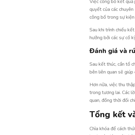
Việc công bố kết quả p
quyết của các chuyên 
công bố trong sự kiện
Sau khi trình chiếu k
hưởng bởi các sự cố kỹ
Đánh giá và rú
Sau kết thúc, cần tổ c
bên liên quan sẽ giúp 
Hơn nữa, việc thu thậ
trong tương lai. Các l
quan, đồng thời đối ch
Tổng kết v
Chìa khóa để cách thức