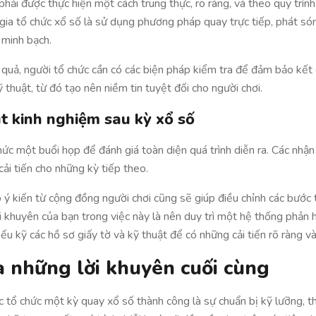
hải được thực hiện một cách trung thực, rõ ràng, và theo quy trình
gia tổ chức xổ số là sử dụng phương pháp quay trực tiếp, phát só
 minh bạch.
ết quả, người tổ chức cần có các biện pháp kiểm tra để đảm bảo kết
 thuật, từ đó tạo nên niềm tin tuyệt đối cho người chơi.
t kinh nghiệm sau kỳ xổ số
hức một buổi họp để đánh giá toàn diện quá trình diễn ra. Các nhận 
cải tiến cho những kỳ tiếp theo.
p ý kiến từ cộng đồng người chơi cũng sẽ giúp điều chỉnh các bước
ời khuyên của bạn trong việc này là nên duy trì một hệ thống phản 
iếu kỹ các hồ sơ giấy tờ và kỹ thuật để có những cải tiến rõ ràng và
à những lời khuyên cuối cùng
 tổ chức một kỳ quay xổ số thành công là sự chuẩn bị kỹ lưỡng, th