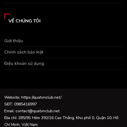
VỀ CHÚNG TÔI
Giới thiệu
Chính sách bảo mật
Điều khoản sử dụng
Website: https://quatvnclub.net/
SĐT: 0985416997
Email:
contact@quatvnclub.net
Địa chỉ: 285/9S Hẻm 392/16 Cao Thắng, Khu phố 0, Quận 10, Hồ
Chí Minh, Việt Nam