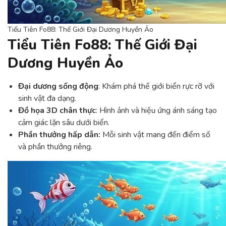
Tiểu Tiên Fo88: Thế Giới Đại Dương Huyền Ảo
Tiểu Tiên Fo88: Thế Giới Đại
Dương Huyền Ảo
Đại dương sống động
: Khám phá thế giới biển rực rỡ với
sinh vật đa dạng.
Đồ họa 3D chân thực
: Hình ảnh và hiệu ứng ánh sáng tạo
cảm giác lặn sâu dưới biển.
Phần thưởng hấp dẫn:
Mỗi sinh vật mang đến điểm số
và phần thưởng riêng.