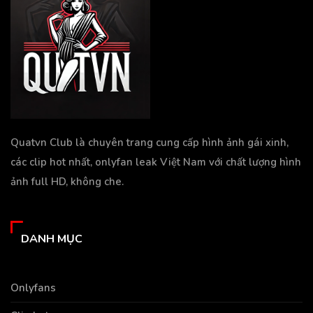
Quatvn Club là chuyên trang cung cấp hình ảnh gái xinh,
các clip hot nhất, onlyfan leak Việt Nam với chất lượng hình
ảnh full HD, không che.
DANH MỤC
Onlyfans