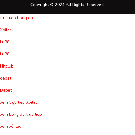
Copyright © 2024 All Rights Reserved.
trưc tiep bong da
Xoilac
Lu88
Lu88
Hitclub
debet
Dabet
xem trực tiếp Xoilac
xem bong da truc tiep
xem xôi lạc