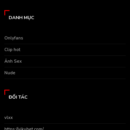
DANH MỤC
Onlyfans
Clip hot
Ảnh Sex
Nude
ĐỐI TÁC
vlxx
https://vikubet.com/