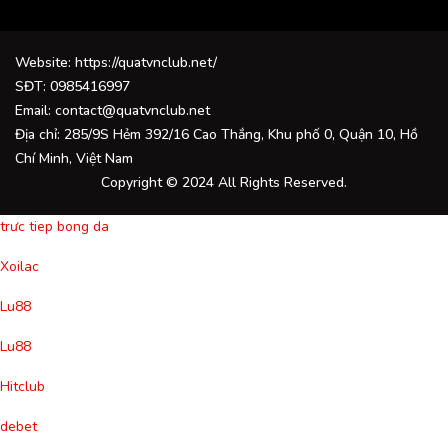
Website: https://quatvnclub.net/
SĐT: 0985416997
Email:
contact@quatvnclub.net
Địa chỉ: 285/9S Hẻm 392/16 Cao Thắng, Khu phố 0, Quận 10, Hồ
Chí Minh, Việt Nam
Copyright © 2024 All Rights Reserved.
trưc tiep bong da
Xoilac
Lu88
Lu88
Hitclub
debet