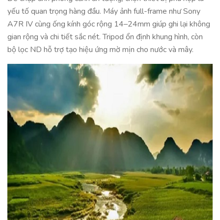
yếu tố quan trọng hàng đầu. Máy ảnh full-frame như Sony
A7R IV cùng ống kính góc rộng 14–24mm giúp ghi lại không
gian rộng và chi tiết sắc nét. Tripod ổn định khung hình, còn
bộ lọc ND hỗ trợ tạo hiệu ứng mờ mịn cho nước và mây.