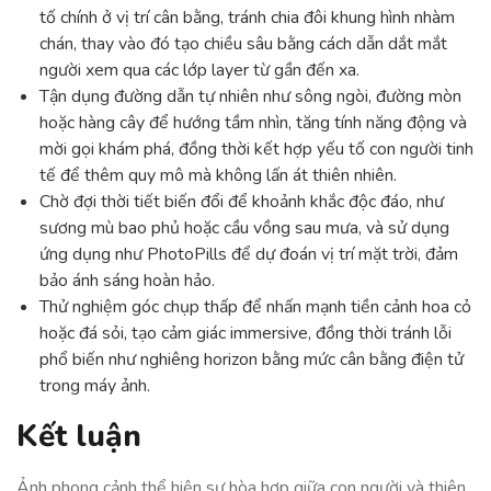
tố chính ở vị trí cân bằng, tránh chia đôi khung hình nhàm
chán, thay vào đó tạo chiều sâu bằng cách dẫn dắt mắt
người xem qua các lớp layer từ gần đến xa.
Tận dụng đường dẫn tự nhiên như sông ngòi, đường mòn
hoặc hàng cây để hướng tầm nhìn, tăng tính năng động và
mời gọi khám phá, đồng thời kết hợp yếu tố con người tinh
tế để thêm quy mô mà không lấn át thiên nhiên.
Chờ đợi thời tiết biến đổi để khoảnh khắc độc đáo, như
sương mù bao phủ hoặc cầu vồng sau mưa, và sử dụng
ứng dụng như PhotoPills để dự đoán vị trí mặt trời, đảm
bảo ánh sáng hoàn hảo.
Thử nghiệm góc chụp thấp để nhấn mạnh tiền cảnh hoa cỏ
hoặc đá sỏi, tạo cảm giác immersive, đồng thời tránh lỗi
phổ biến như nghiêng horizon bằng mức cân bằng điện tử
trong máy ảnh.
Kết luận
Ảnh phong cảnh thể hiện sự hòa hợp giữa con người và thiên