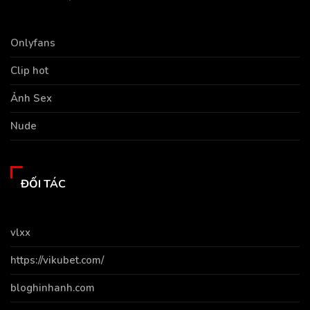
Onlyfans
Clip hot
Ảnh Sex
Nude
ĐỐI TÁC
vlxx
https://vikubet.com/
bloghinhanh.com