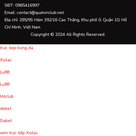
SĐT: 0985416997
Email:
contact@quatvnclub.net
Địa chỉ: 285/9S Hẻm 392/16 Cao Thắng, Khu phố 0, Quận 10, Hồ
Chí Minh, Việt Nam
Copyright © 2024 All Rights Reserved.
trưc tiep bong da
Xoilac
Lu88
Lu88
Hitclub
debet
Dabet
xem trực tiếp Xoilac